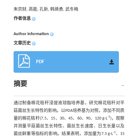
朱宗财, 高能, 孔新, 韩焕勇, 武冬梅
作者信息
+
Author information
+
文章历史
+
PDF
摘要
通过制备棉花秸秆浸提液琼脂培养基，研究棉花秸秆对平
菇菌丝生长特性的影响。以PDA培养基为对照，添加不同质
-1
量的棉花秸秆(7.5、15、30、45、60、90、120 g·L
)，观察
并测量平菇菌丝生长特性、菌丝生长速度、日生长量以及
-1
菌丝鲜重等指标的影响。结果表明，添加量为7.5 g·L
、15