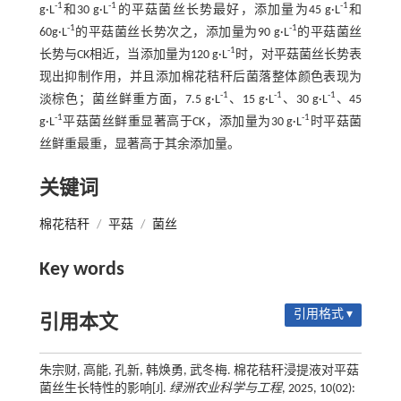
-1
-1
-1
g·L
和30 g·L
的平菇菌丝长势最好，添加量为45 g·L
和
-1
-1
60g·L
的平菇菌丝长势次之，添加量为90 g·L
的平菇菌丝
-1
长势与CK相近，当添加量为120 g·L
时，对平菇菌丝长势表
现出抑制作用，并且添加棉花秸秆后菌落整体颜色表现为
-1
-1
-1
淡棕色；菌丝鲜重方面，7.5 g·L
、15 g·L
、30 g·L
、45
-1
-1
g·L
平菇菌丝鲜重显著高于CK，添加量为30 g·L
时平菇菌
丝鲜重最重，显著高于其余添加量。
关键词
棉花秸秆
/
平菇
/
菌丝
Key words
引用格式 ▾
引用本文
朱宗财, 高能, 孔新, 韩焕勇, 武冬梅. 棉花秸秆浸提液对平菇
菌丝生长特性的影响[J].
绿洲农业科学与工程
, 2025, 10(02):