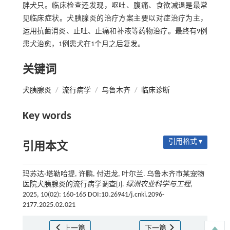
胖犬只。临床检查还发现，呕吐、腹痛、食欲减退是最常
见临床症状。犬胰腺炎的治疗方案主要以对症治疗为主，
运用抗菌消炎、止吐、止痛和补液等药物治疗。最终有9例
患犬治愈，1例患犬在1个月之后复发。
关键词
犬胰腺炎
/
流行病学
/
乌鲁木齐
/
临床诊断
Key words
引用格式 ▾
引用本文
玛苏达·塔勒哈提, 许鹏, 付进龙, 叶尔兰. 乌鲁木齐市某宠物
医院犬胰腺炎的流行病学调查[J].
绿洲农业科学与工程
,
2025, 10(02): 160-165 DOI:10.26941/j.cnki.2096-
2177.2025.02.021
上一篇
下一篇