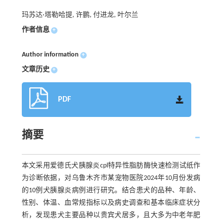
玛苏达·塔勒哈提, 许鹏, 付进龙, 叶尔兰
作者信息
+
Author information
+
文章历史
+
PDF
摘要
本文采用爱德氏犬胰腺炎cpl特异性脂肪酶快速检测试纸作
为诊断依据，对乌鲁木齐市某宠物医院2024年10月份发病
的10例犬胰腺炎病例进行研究。结合患犬的品种、年龄、
性别、体温、血常规指标以及病史调查和基本临床症状分
析，发现患犬主要品种以贵宾犬居多，且大多为中老年肥