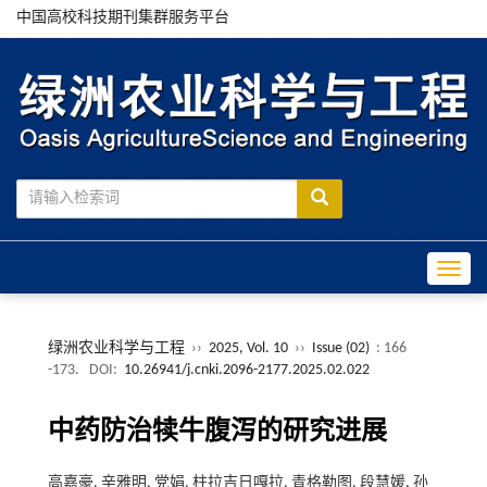
中国高校科技期刊集群服务平台
Toggle
绿洲农业科学与工程
››
2025, Vol. 10
››
Issue (02)
: 166
-173.
DOI:
10.26941/j.cnki.2096-2177.2025.02.022
中药防治犊牛腹泻的研究进展
高嘉豪, 辛雅明, 党娟, 柱拉吉日嘎拉, 青格勒图, 段慧媛, 孙