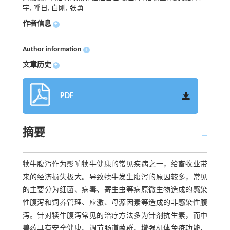
宇, 呼日, 白刚, 张勇
作者信息
+
Author information
+
文章历史
+
PDF
摘要
犊牛腹泻作为影响犊牛健康的常见疾病之一，给畜牧业带
来的经济损失极大。导致犊牛发生腹泻的原因较多，常见
的主要分为细菌、病毒、寄生虫等病原微生物造成的感染
性腹泻和饲养管理、应激、母源因素等造成的非感染性腹
泻。针对犊牛腹泻常见的治疗方法多为针剂抗生素，而中
兽药具有安全健康、调节肠道菌群、增强机体免疫功能、