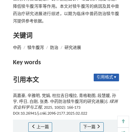
降低犊牛腹泻率等作用。本文对犊牛腹泻的病因及其中兽
药治疗研究进展进行综述，以期为临床中兽药防治犊牛腹
泻提供参考依据。
关键词
中药
/
犊牛腹泻
/
防治
/
研究进展
Key words
引用格式 ▾
引用本文
高嘉豪, 辛雅明, 党娟, 柱拉吉日嘎拉, 青格勒图, 段慧媛, 孙
宇, 呼日, 白刚, 张勇. 中药防治犊牛腹泻的研究进展[J].
绿洲
农业科学与工程
, 2025, 10(02): 166-173
DOI:10.26941/j.cnki.2096-2177.2025.02.022
上一篇
下一篇