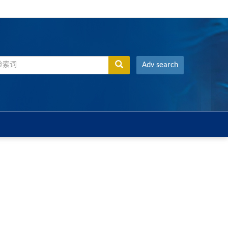
Adv search