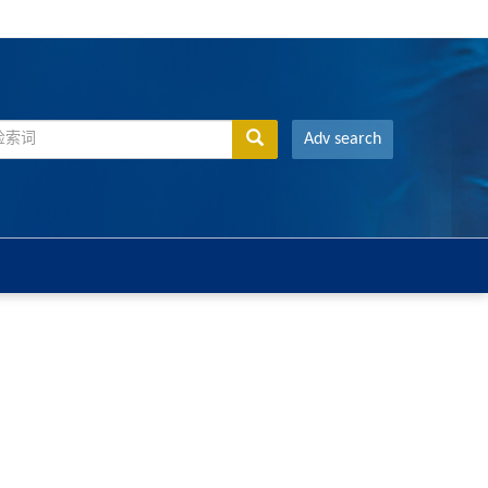
Adv search