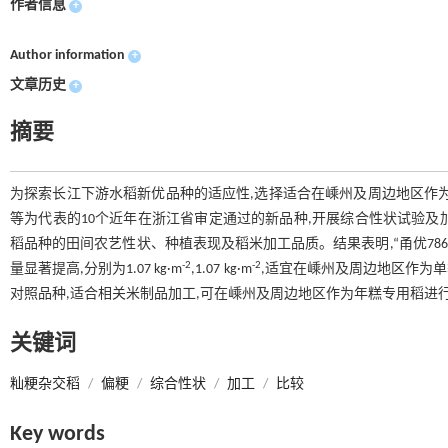
作者信息
+
Author information
+
文章历史
+
摘要
为探索长江下游水稻新优品种的适应性,选择适合在嵊州及周边地区作为单季杂交
等为代表的10个近年在浙江省审定通过的新品种,开展综合性状试验及加
稻品种的田间农艺性状、种植表现及稻米加工品质。结果表明,“甬优7860
-2
-2
量显著提高,分别为1.07 kg·m
,1.07 kg·m
,适宜在嵊州及周边地区作为单季
对照品种,适合相关米制品加工,可在嵊州及周边地区作为年糕专用稻进
关键词
籼粳杂交稻
/
偏粳
/
综合性状
/
加工
/
比较
Key words