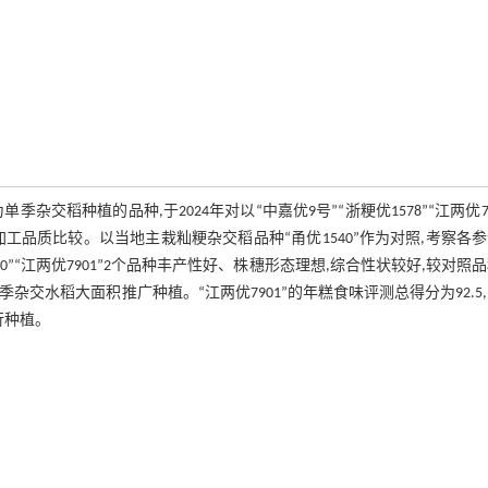
稻种植的品种,于2024年对以“中嘉优9号”“浙粳优1578”“江两优79
工品质比较。以当地主栽籼粳杂交稻品种“甬优1540”作为对照,考察各
”“江两优7901”2个品种丰产性好、株穗形态理想,综合性状较好,较对照
杂交水稻大面积推广种植。“江两优7901”的年糕食味评测总得分为92.5
行种植。