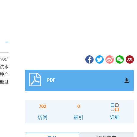
01”
参试水
品种产
PDF
,超过
702
0
访问
被引
详细