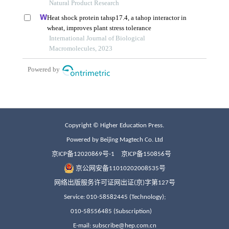
Copyright © Higher Education Press.
Powered by Beijing Magtech Co. Ltd
京ICP备12020869号-1
京ICP备150856号
京公网安备11010202008535号
网络出版服务许可证网出证(京)字第127号
Service: 010-58582445 (Technology);
010-58556485 (Subscription)
E-mail: subscribe@hep.com.cn