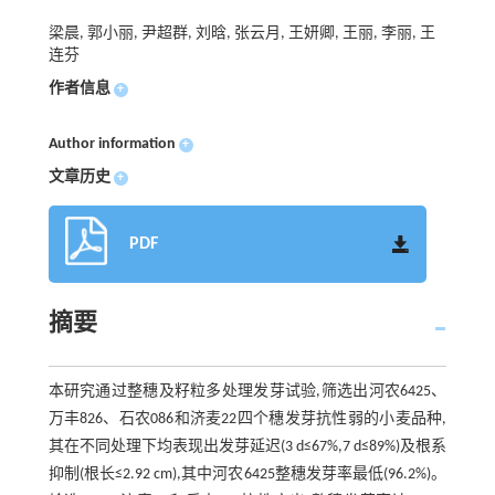
梁晨, 郭小丽, 尹超群, 刘晗, 张云月, 王妍卿, 王丽, 李丽, 王
连芬
作者信息
+
Author information
+
文章历史
+
PDF
摘要
本研究通过整穗及籽粒多处理发芽试验,筛选出河农6425、
万丰826、石农086和济麦22四个穗发芽抗性弱的小麦品种,
其在不同处理下均表现出发芽延迟(3 d≤67%,7 d≤89%)及根系
抑制(根长≤2.92 cm),其中河农6425整穗发芽率最低(96.2%)。