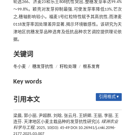
轮选266、济麦23和乐土808抗性突出,整穗发芽率达99.4%
～99.8%。颖壳对发芽抑制最强,可使发芽率降低13%,芒次
之,穗轴影响较小。福麦1号红粒特性赋予其高抗性,而津麦
0118发芽率因处理差异显著,揭示环境敏感性。该研究为天
津地区抗穗发芽品种选育及低抗品种农艺调控提供理论依
据。
关键词
冬小麦
/
穗发芽抗性
/
籽粒处理
/
根系发育
Key words
引用格式 ▾
引用本文
梁晨, 郭小丽, 尹超群, 刘晗, 张云月, 王妍卿, 王丽, 李丽, 王
连芬. 天津地区小麦主栽品种的发芽抗性研究[J].
绿洲农业
科学与工程
, 2025, 10(03): 45-49 DOI:10.26941/j.cnki.2096-
2177.2025.03.007