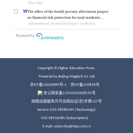
Copyright © Higher Education Press.
Powered by Beijing Magtech Co. Ltd
京ICP备12020869号-1
京ICP备150856号
京公网安备11010202008535号
网络出版服务许可证网出证(京)字第127号
Service: 010-58582445 (Technology);
010-58556485 (Subscription)
E-mail: subscribe@hep.com.cn