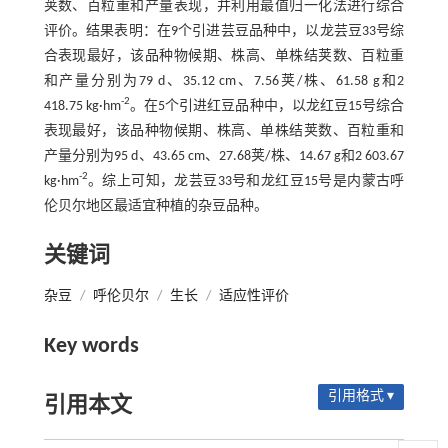
荚数、百粒重和产量表现，并利用最值归一化法进行综合
评价。结果表明：在9个引进芸豆品种中，以龙芸豆33号综
合表现最好，该品种物候期、株高、单株结荚数、百粒重
和产量分别为79 d、35.12 cm、7.56荚/株、61.58 g和2
-2
418.75 kg·hm
。在5个引进红豆品种中，以龙红豆15号综合
表现最好，该品种物候期、株高、单株结荚数、百粒重和
产量分别为95 d、43.65 cm、27.68荚/株、14.67 g和2 603.67
-2
kg·hm
。综上可知，龙芸豆33号和龙红豆15号是内蒙古呼
伦贝尔地区最适宜种植的杂豆品种。
关键词
杂豆
/
呼伦贝尔
/
生长
/
适应性评价
Key words
引用格式 ▾
引用本文