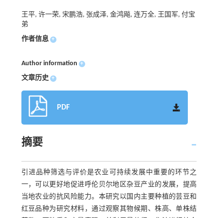
王平, 许一荣, 宋鹏浩, 张成泽, 金鸿飚, 连万全, 王国军, 付宝
弟
作者信息
+
Author information
+
文章历史
+
PDF
摘要
引进品种筛选与评价是农业可持续发展中重要的环节之
一，可以更好地促进呼伦贝尔地区杂豆产业的发展，提高
当地农业的抗风险能力。本研究以国内主要种植的芸豆和
红豆品种为研究材料，通过观察其物候期、株高、单株结