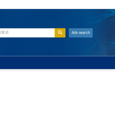
Adv search