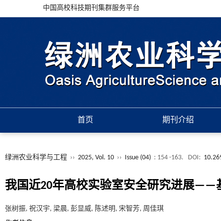
中国高校科技期刊集群服务平台
首页
期刊介绍
绿洲农业科学与工程
››
2025, Vol. 10
››
Issue (04)
: 154 -163.
DOI:
10.26
我国近20年高校实验室安全研究进展—
张树振, 祝汉宇, 梁晨, 彭显威, 陈述明, 宋智芳, 周佳琪