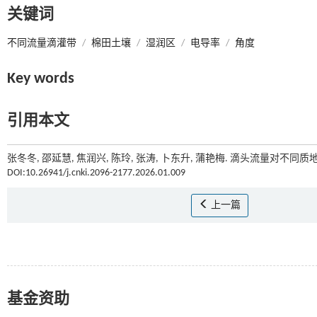
关键词
不同流量滴灌带
/
棉田土壤
/
湿润区
/
电导率
/
角度
Key words
引用本文
张冬冬, 邵延慧, 焦润兴, 陈玲, 张涛, 卜东升, 蒲艳梅. 滴头流量对不同
DOI:10.26941/j.cnki.2096-2177.2026.01.009
上一篇
基金资助