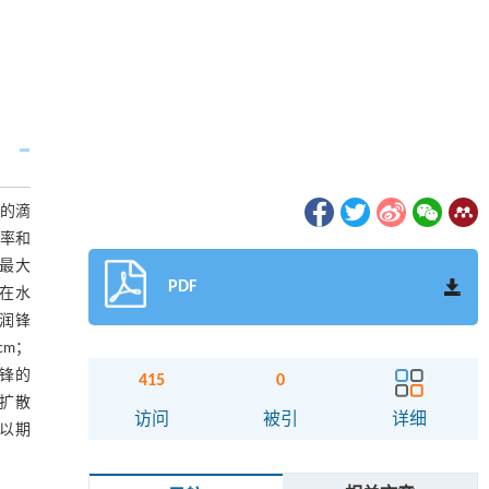
的滴
率和
最大
PDF
率在水
润锋
cm；
锋的
415
0
扩散
访问
被引
详细
以期