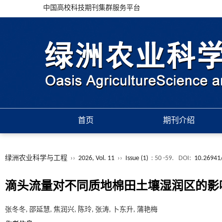
中国高校科技期刊集群服务平台
首页
期刊介绍
绿洲农业科学与工程
››
2026, Vol. 11
››
Issue (1)
: 50 -59.
DOI:
10.26941/
滴头流量对不同质地棉田土壤湿润区的影
张冬冬, 邵延慧, 焦润兴, 陈玲, 张涛, 卜东升, 蒲艳梅