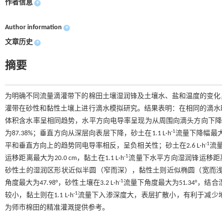
作者信息
+
Author information
+
文章历史
+
摘要
为明确不同流量滴灌带下的棉田土壤湿润锋及土壤水、盐和温度的变化，通过
灌带在砂性和黏性土壤上进行滴水模拟研究。结果表明：在相同的滴水时间内
体积含水率呈相同趋势，水平方向电导率呈现为从周围向滴头方向下降，砂土
-1
为87.38%；垂直方向从深层向表层下降，砂土在1.1 L·h
流量下降幅最大为9
-1
平和垂直方向上的趋势同电导率相反，呈负相关性；砂土在2.6 L·h
流量
-1
运移距离最大为20.0 cm，黏土在1.1 L·h
流量下水平方向湿润锋运移距离最小为
砂性土的湿润区形状近似半圆（窄而深），黏性土则近似椭圆（宽而浅）；黏
-1
角度最大为47.98°，砂性土壤在3.2 L·h
流量下角度最大为51.34°，结合
-1
较小，黏土则在1.1 L·h
流量下入渗深度大，表层扩散小，有利于减少
为师市棉田的精准灌溉提供参考。