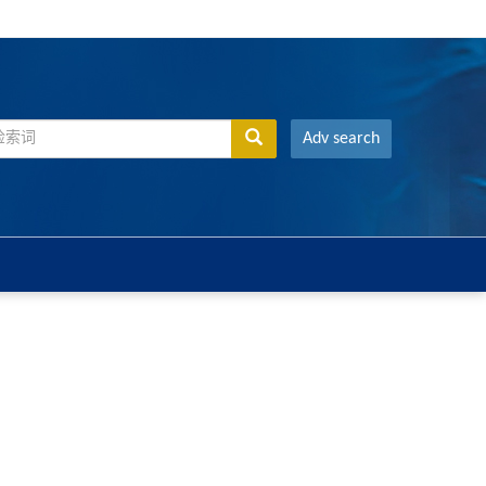
Adv search