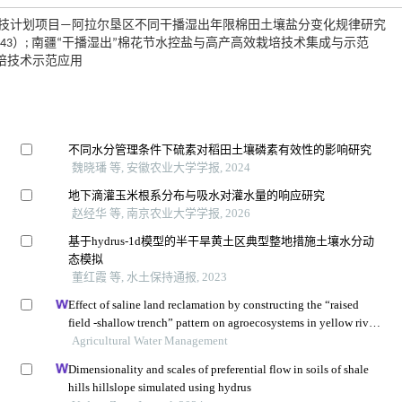
; 师市科技计划项目—阿拉尔垦区不同干播湿出年限棉田土壤盐分变化规律研究
15-43）; 南疆“干播湿出”棉花节水控盐与高产高效栽培技术集成与示范
效栽培技术示范应用