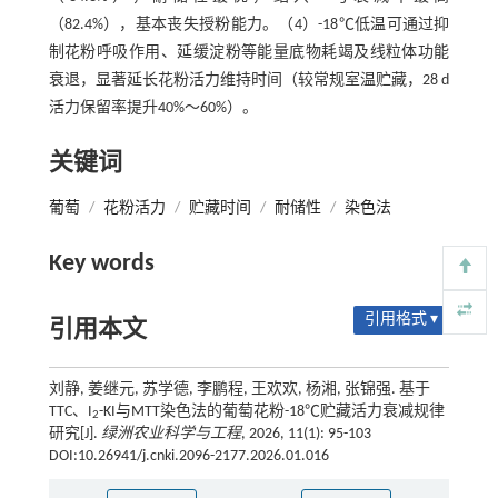
（82.4%），基本丧失授粉能力。（4）-18℃低温可通过抑
制花粉呼吸作用、延缓淀粉等能量底物耗竭及线粒体功能
衰退，显著延长花粉活力维持时间（较常规室温贮藏，28 d
活力保留率提升40%～60%）。
关键词
葡萄
/
花粉活力
/
贮藏时间
/
耐储性
/
染色法
Key words
引用格式 ▾
引用本文
刘静, 姜继元, 苏学德, 李鹏程, 王欢欢, 杨湘, 张锦强. 基于
TTC、I
-KI与MTT染色法的葡萄花粉-18℃贮藏活力衰减规律
2
研究[J].
绿洲农业科学与工程
, 2026, 11(1): 95-103
DOI:10.26941/j.cnki.2096-2177.2026.01.016