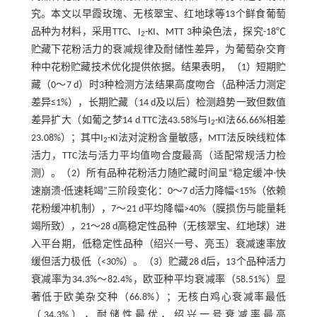
究。本文以早霞玫瑰、无核翠宝、红地球等13个鲜食葡萄
品种为材料，采用TTC、I
-KI、MTT 3种染色法，探究-18℃
2
贮藏下花粉活力的衰减规律及耐储性差异，为葡萄杂交育
种中花粉贮藏技术优化提供依据。结果表明，（1）短期贮
藏（0～7 d）时3种检测方法结果高度吻合（品种活力测定
差异≤1%），长期贮藏（14 d及以后）检测趋势一致但数值
差异扩大（如葡之梦14 d TTC法43.58%与I
-KI法66.66%相差
2
23.08%）；其中I
-KI法对淀粉含量敏感，MTT法反映线粒体
2
活力，TTC法与活力平均值吻合度最高（适配常规活力检
测）。（2）所有品种花粉活力随贮藏时间呈“稳定缓冲-快
速崩溃-低速耗竭”三阶段变化：0～7 d活力降幅<15%（依赖
花粉缓冲机制），7～21 d平均降幅>40%（膜损伤与能量耗
竭所致），21～28 d高稳定性品种（无核翠宝、红地球）进
入平台期，低稳定性品种（绍兴一号、亮玉）衰减速率放
缓但活力极低（<30%）。（3）贮藏28 d后，13个品种活力
衰减率为34.3%～82.4%，欧亚种平均衰减率（58.51%）显
著低于欧美杂交种（66.8%）；无核白鸡心衰减率最低
（34.3%），耐储性最优，绍兴一号衰减率最高