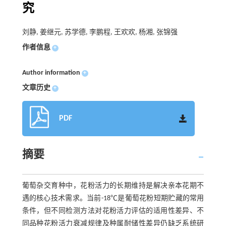
究
刘静, 姜继元, 苏学德, 李鹏程, 王欢欢, 杨湘, 张锦强
作者信息
+
Author information
+
文章历史
+
PDF
摘要
葡萄杂交育种中，花粉活力的长期维持是解决亲本花期不
遇的核心技术需求。当前-18℃是葡萄花粉短期贮藏的常用
条件，但不同检测方法对花粉活力评估的适用性差异、不
同品种花粉活力衰减规律及种属耐储性差异仍缺乏系统研