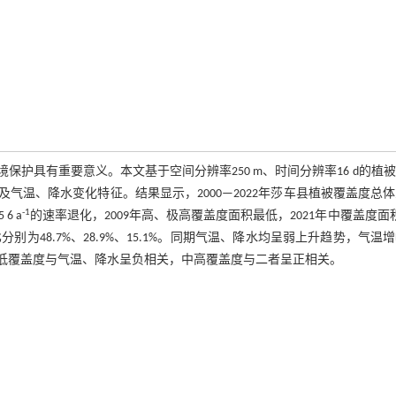
护具有重要意义。本文基于空间分辨率250 m、时间分辨率16 d的植
度及气温、降水变化特征。结果显示，2000—2022年莎车县植被覆盖度总
-1
6 a
的速率退化，2009年高、极高覆盖度面积最低，2021年中覆盖度面
分别为48.7%、28.9%、15.1%。同期气温、降水均呈弱上升趋势，气温
低覆盖度与气温、降水呈负相关，中高覆盖度与二者呈正相关。