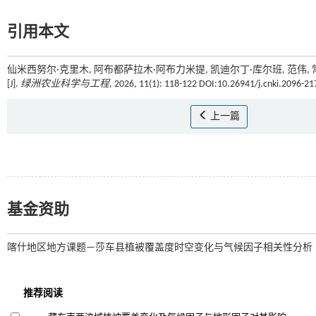
引用本文
仙米西努尔·克里木, 阿布都萨拉木·阿布力米提, 凯迪尔丁·库尔班, 范伟
[J].
绿洲农业科学与工程
, 2026, 11(1): 118-122 DOI:10.26941/j.cnki.2096-2
上一篇
基金资助
喀什地区地方课题—莎车县植被覆盖度时空变化与气候因子相关性分析（KS2