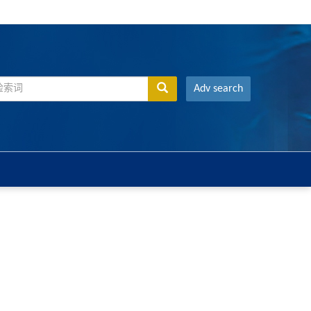
Adv search