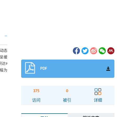
被动态
体呈缓
积达9
PDF
增幅为
375
0
访问
被引
详细