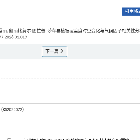
引用格式
, 常丽, 凯丽比努尔·图拉普. 莎车县植被覆盖度时空变化与气候因子相关性
177.2026.01.019
下一篇
022072）