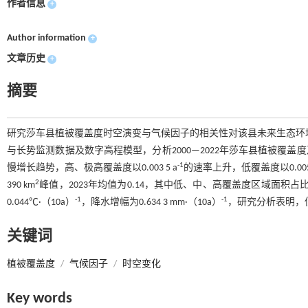
作者信息
+
Author information
+
文章历史
+
摘要
研究莎车县植被覆盖度时空演变与气候因子的相关性对该县未来生态环境保
与长势监测数据及数字高程模型，分析2000—2022年莎车县植被覆盖
-1
慢增长趋势，高、极高覆盖度以0.003 5 a
的速率上升，低覆盖度以0.005 
2
390 km
峰值，2023年均值为0.14，其中低、中、高覆盖度区域面积占比
-1
-1
0.044℃·（10a）
，降水增幅为0.634 3 mm·（10a）
，研究分析表明，
关键词
植被覆盖度
/
气候因子
/
时空变化
Key words