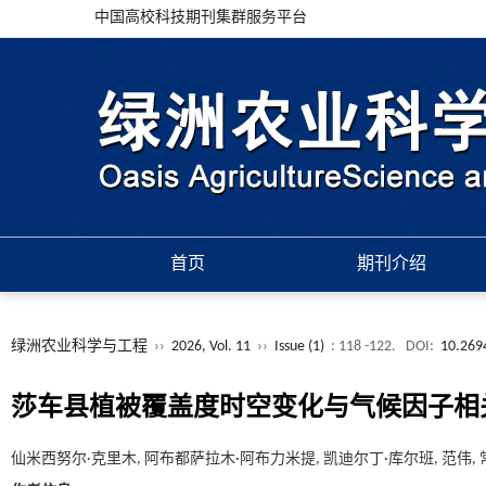
中国高校科技期刊集群服务平台
首页
期刊介绍
绿洲农业科学与工程
››
2026, Vol. 11
››
Issue (1)
: 118 -122.
DOI:
10.269
莎车县植被覆盖度时空变化与气候因子相
仙米西努尔·克里木, 阿布都萨拉木·阿布力米提, 凯迪尔丁·库尔班, 范伟, 