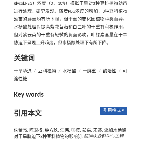
glycol,PEG）浓度（0、10%）模拟干旱对3种豆科植物幼苗
进行处理。研究发现，随着PEG浓度的增加，3种豆科植物
幼苗的鲜重均有所下降，但干重的变化因植物种类而异。
水杨酸处理对提高紫花苜蓿和白三叶的干重有积极作用，
但对紫云英的干重有轻微的负面影响。叶绿素含量在干旱
胁迫下呈现上升趋势，但水杨酸处理下有所下降。
关键词
干旱胁迫
/
豆科植物
/
水杨酸
/
干鲜重
/
酶活性
/
可
溶性糖
Key words
引用格式 ▾
引用本文
侯董亮, 陈卫权, 钟方玖, 汪伟, 熊波, 彭嘉, 宋鑫. 添加水杨酸
对干旱胁迫下3种豆科植物的影响[J].
绿洲农业科学与工程
,