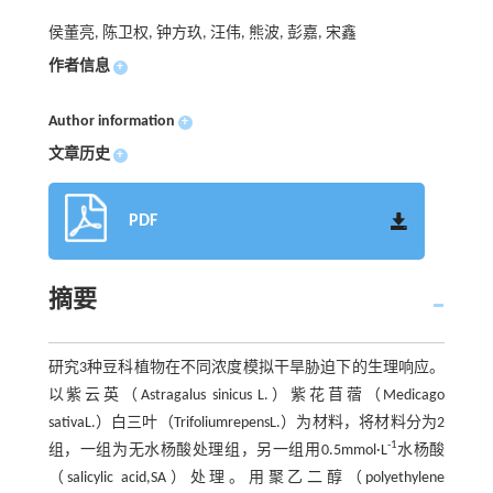
侯董亮, 陈卫权, 钟方玖, 汪伟, 熊波, 彭嘉, 宋鑫
作者信息
+
Author information
+
文章历史
+
PDF
摘要
研究3种豆科植物在不同浓度模拟干旱胁迫下的生理响应。
以紫云英（Astragalus sinicus L.）紫花苜蓿（Medicago
sativaL.）白三叶（TrifoliumrepensL.）为材料，将材料分为2
-1
组，一组为无水杨酸处理组，另一组用0.5mmol·L
水杨酸
（salicylic acid,SA）处理。用聚乙二醇（polyethylene