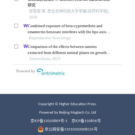
Copyright © Higher Education Press.
Powered by Beijing Magtech Co. Ltd
京ICP备12020869号-1
京ICP备150856号
京公网安备11010202008535号