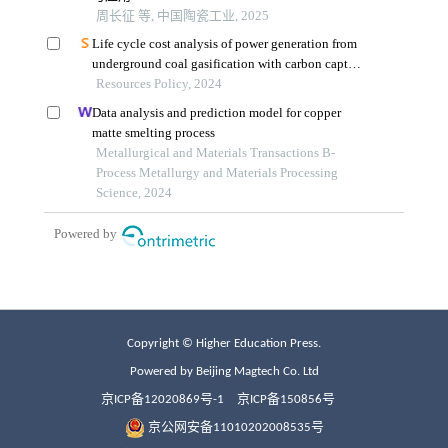
Copyright © Higher Education Press.
Powered by Beijing Magtech Co. Ltd
京ICP备12020869号-1
京ICP备150856号
京公网安备11010202008535号