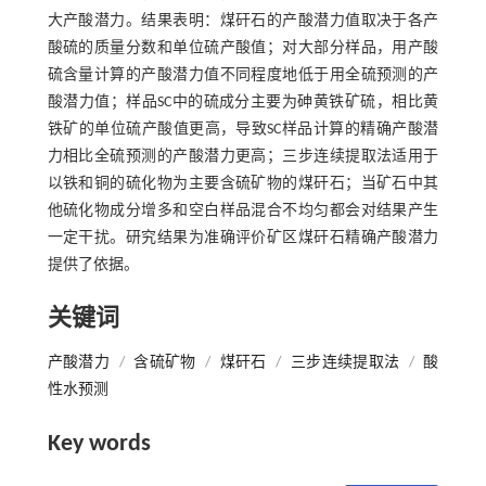
大产酸潜力。结果表明：煤矸石的产酸潜力值取决于各产
酸硫的质量分数和单位硫产酸值；对大部分样品，用产酸
硫含量计算的产酸潜力值不同程度地低于用全硫预测的产
酸潜力值；样品SC中的硫成分主要为砷黄铁矿硫，相比黄
铁矿的单位硫产酸值更高，导致SC样品计算的精确产酸潜
力相比全硫预测的产酸潜力更高；三步连续提取法适用于
以铁和铜的硫化物为主要含硫矿物的煤矸石；当矿石中其
他硫化物成分增多和空白样品混合不均匀都会对结果产生
一定干扰。研究结果为准确评价矿区煤矸石精确产酸潜力
提供了依据。
关键词
产酸潜力
/
含硫矿物
/
煤矸石
/
三步连续提取法
/
酸
性水预测
Key words