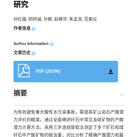
研究
孙红福, 阴祥诚, 孙朗, 赵峰华, 朱孟浩, 范紫仪
作者信息
+
Author information
+
文章历史
+
PDF (2019K)
摘要
为有效避免重大酸性水污染事故，需提高矿山岩石产酸潜
力评价的精度。通过全面阐述矸石中常见含硫矿物的产酸
潜力计算方法，采用三步连续提取法测定了多个矿石和煤
矸石中产酸矿物的硫含量，对比分析了精确产酸潜力和最