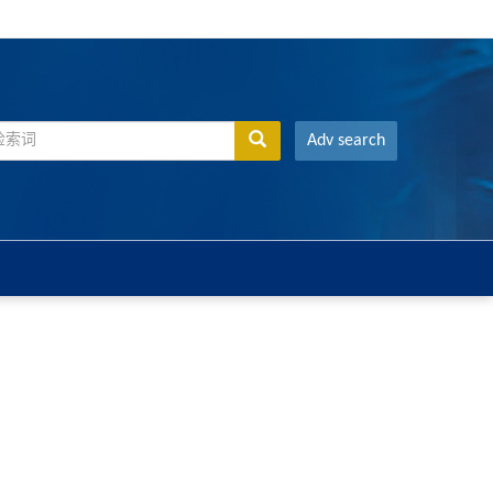
Adv search