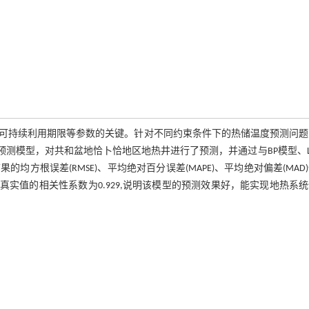
可持续利用期限等参数的关键。针对不同约束条件下的热储温度预测问题
温度预测模型，对共和盆地恰卜恰地区地热井进行了预测，并通过与BP模型、L
方根误差(RMSE)、平均绝对百分误差(MAPE)、平均绝对偏差(MAD
测值与真实值的相关性系数为0.929,说明该模型的预测效果好，能实现地热系