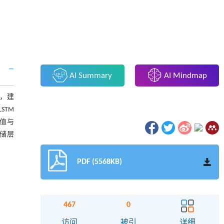
AI Summary
AI Mindmap
，建
STM
)值与
统储层
PDF (5568KB)
467
0
访问
被引
详细