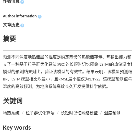
作者信息
+
Author information
+
文章历史
+
摘要
预测不同深度地热储层的温度是确定热储的热能储存量、热输出能力和
立了一种基于粒子群优化算法(PSO)的长短时记忆网络(LSTM)的热储
模型的预测结果对比，验证该模型的有效性。结果表明，该模型预测结果的均
BP、LSTM模型相比均最小，且RMSE最小值仅为1.192。该模型预
温度的高效预测，为地热系统高效长久开发提供科学依据。
关键词
地热系统
/
粒子群优化算法
/
长短时记忆网络模型
/
温度预测
Key words