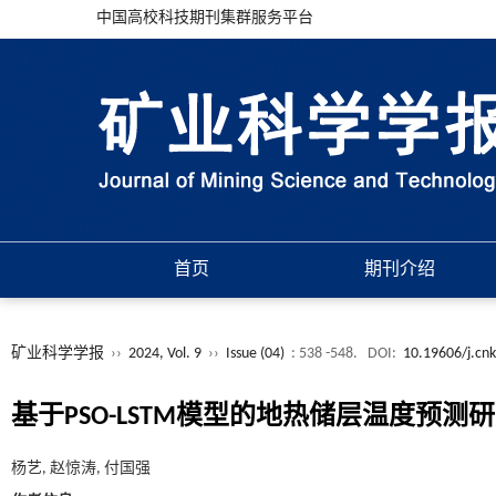
中国高校科技期刊集群服务平台
首页
期刊介绍
矿业科学学报
››
2024, Vol. 9
››
Issue (04)
: 538 -548.
DOI:
10.19606/j.cnk
基于PSO-LSTM模型的地热储层温度预测
杨艺, 赵惊涛, 付国强