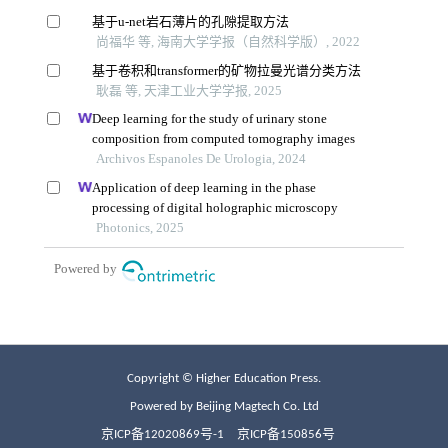
Copyright © Higher Education Press.
Powered by Beijing Magtech Co. Ltd
京ICP备12020869号-1
京ICP备150856号