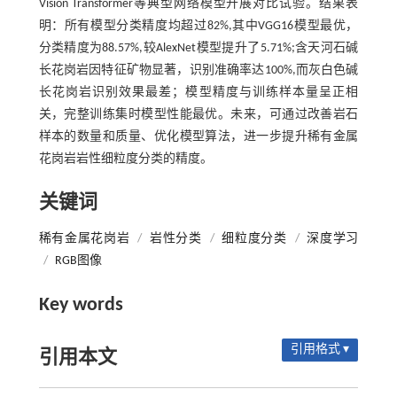
Vision Transformer等典型网络模型开展对比试验。结果表
明：所有模型分类精度均超过82%,其中VGG16模型最优，
分类精度为88.57%,较AlexNet模型提升了5.71%;含天河石碱
长花岗岩因特征矿物显著，识别准确率达100%,而灰白色碱
长花岗岩识别效果最差；模型精度与训练样本量呈正相
关，完整训练集时模型性能最优。未来，可通过改善岩石
样本的数量和质量、优化模型算法，进一步提升稀有金属
花岗岩岩性细粒度分类的精度。
关键词
稀有金属花岗岩
/
岩性分类
/
细粒度分类
/
深度学习
/
RGB图像
Key words
引用格式 ▾
引用本文