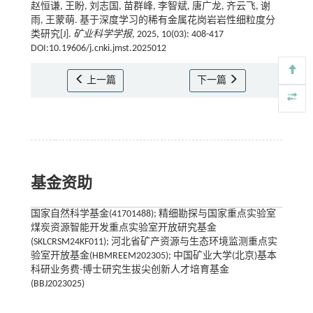
赵恒谦, 王盼, 刘志国, 苗群峰, 李智斌, 唐广龙, 齐云飞, 谢
雨, 王蒙萌. 基于深度学习的稀有金属花岗岩岩性细粒度分
类研究[J].
矿业科学学报
, 2025, 10(03): 408-417
DOI:10.19606/j.cnki.jmst.2025012
上一篇
下一篇
基金资助
国家自然科学基金(41701488); 精细勘探与国家重点实验室
煤炭资源智能开发重点实验室开放研究基金
(SKLCRSM24KF011); 河北省矿产资源与生态环境监测重点实
验室开放基金(HBMREEM202305); 中国矿业大学(北京)基本
科研业务费-博士研究生拔尖创新人才培育基金
(BBJ2023025)