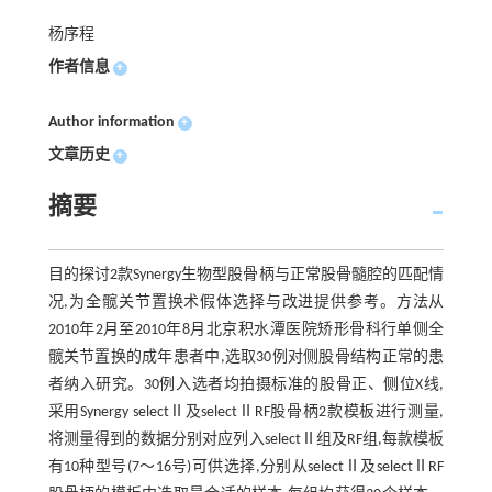
杨序程
作者信息
+
Author information
+
文章历史
+
摘要
目的探讨2款Synergy生物型股骨柄与正常股骨髓腔的匹配情
况,为全髋关节置换术假体选择与改进提供参考。方法从
2010年2月至2010年8月北京积水潭医院矫形骨科行单侧全
髋关节置换的成年患者中,选取30例对侧股骨结构正常的患
者纳入研究。30例入选者均拍摄标准的股骨正、侧位X线,
采用Synergy selectⅡ及selectⅡRF股骨柄2款模板进行测量,
将测量得到的数据分别对应列入selectⅡ组及RF组,每款模板
有10种型号(7～16号)可供选择,分别从selectⅡ及selectⅡRF