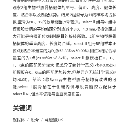
股骨柄的模板中选取最合适的样本,每组均获得30个样本。
观察2组生物型股骨柄假体的型号、偏距、高度、假体长
度、贴合率以及匹配优势。结果 2组型号为11的样本均占多
数,型号为10、12的数量相当,9号较少。selectⅡ组与RF组中
模板股骨柄的平均偏距分别应减小3.0、4.3 mm,模板偏距过
大可能是拍摄正位X线时股骨的旋转所致。2组生物型股骨
柄假体的垂直高度、长度均合适。selectⅡ组与RF组样本正
位X线贴合率最差的为D点(53.33%vs 50.00%),侧位X线贴合率
最差的为J点(23.33%vs 26.67%)。selectⅡ组模板在D、E、
F、K点的匹配优势较大,但差异无统计学意义(P均>0.05);RF
组模板在C、G点的匹配优势较大,但差异亦无统计学意义(P
均>0.05)。结论 2款Synergy生物型股骨柄均有改进的可
能,selectⅡ股骨柄在干骺端内侧与股骨髓腔匹配优于
selectⅡRF,但水平偏距与垂直高度稍差。
关键词
髋假体
/
股骨
/
X线摄影术