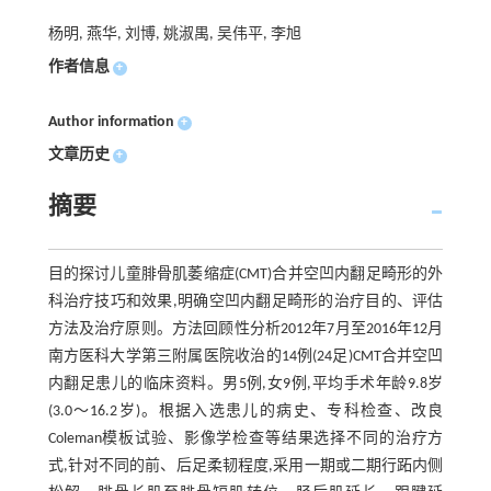
杨明, 燕华, 刘博, 姚淑禺, 吴伟平, 李旭
作者信息
+
Author information
+
文章历史
+
摘要
目的探讨儿童腓骨肌萎缩症(CMT)合并空凹内翻足畸形的外
科治疗技巧和效果,明确空凹内翻足畸形的治疗目的、评估
方法及治疗原则。方法回顾性分析2012年7月至2016年12月
南方医科大学第三附属医院收治的14例(24足)CMT合并空凹
内翻足患儿的临床资料。男5例,女9例,平均手术年龄9.8岁
(3.0～16.2岁)。根据入选患儿的病史、专科检查、改良
Coleman模板试验、影像学检查等结果选择不同的治疗方
式,针对不同的前、后足柔韧程度,采用一期或二期行跖内侧