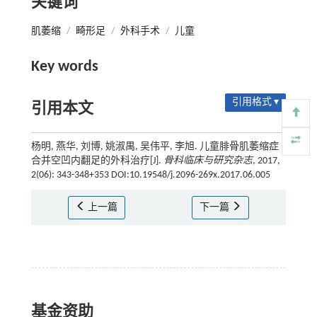
关键词
肌萎缩
/
畸形足
/
外科手术
/
儿童
Key words
引用格式 ▾
引用本文
杨明, 燕华, 刘博, 姚淑禺, 吴伟平, 李旭. 儿童腓骨肌萎缩症
合并空凹内翻足的外科治疗[J].
骨科临床与研究杂志
, 2017,
2(06): 343-348+353 DOI:10.19548/j.2096-269x.2017.06.005
上一篇
下一篇
基金资助