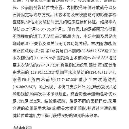
松解、腓骨长肌至腓骨短肌转位、胫后肌延长、跟腱延
长、胫前肌劈裂转位或外置、内侧楔骨跖侧开放截骨以及
石膏固定等治疗方式。比较术前及末次随访时的影像学检
查结果,评估末次随访时患儿的临床症状和体征。结果平均
随访25.2个月(6.0～36.3个月)。所有患儿的足部畸形均得到
不同程度的矫正,无明显前足跖屈内收、中足空凹及后足内
翻畸形,距下关节及踝关节无明显功能障碍。末次随访时,负
重正位X线示,距骨-第1跖骨角由术前的(22.84±12.57)°减少至
末次随访的(11.31±6.95)°,跟距角由术前的(25.63±8.88)°增加
至末次随访的(29.43±9.13)°;负重侧位X线示,跟骨-第1跖骨角
由术前的(129.91±11.31)°增加至末次随访的(134.48±12.84)°,
跟骨Pitch角由术前的(17.74±7.03)°减小至末次随访的
(16.36±7.54)°。3足出现手术伤口皮肤坏死,2足畸形复发,2足
畸形残留,均再次手术予以矫正。综合影像学测量结果:优19
足,良3足,差2足。结论根据前、后足不同的柔韧程度,采用
合适的软组织手术和(或)截骨术矫正畸形,并通过合适的肌
腱转位重建肌力平衡可获得良好的短期临床效果。