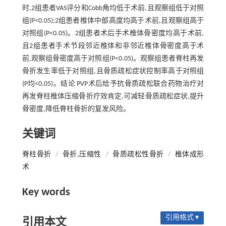
时,2组患者VAS评分和Cobb角均低于术前,且观察组低于对照
组(P<0.05);2组患者椎体中部高度均高于术前,且观察组高于
对照组(P<0.05)。2组患者术后手术椎体骨密度均高于术前,
且2组患者手术节段邻近椎体和非邻近椎体骨密度高于术
前,观察组骨密度高于对照组(P<0.05)。观察组患者脊柱再发
骨折发生率低于对照组,且骨质疏松症状控制率高于对照组
(P均<0.05)。结论 PVP术后给予抗骨质疏松联合药物治疗对
再发脊柱椎体压缩骨折疗效肯定,可减轻骨质疏松症状,提升
骨密度,降低脊柱骨折的复发风险。
关键词
脊柱骨折
/
骨折,压缩性
/
骨质疏松性骨折
/
椎体成形
术
Key words
引用格式 ▾
引用本文