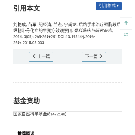
引用格式 ▾
引用本文
刘艳成, 苗军, 纪经涛, 兰杰, 宁尚龙. 后路手术治疗颈胸段后
纵韧带骨化症的早期疗效观察[J].
骨科临床与研究杂志
,
2018, 3(05): 265-269+281 DOI:10.19548/j.2096-
269x.2018.05.003
上一篇
下一篇
基金资助
国家自然科学基金(81472140)