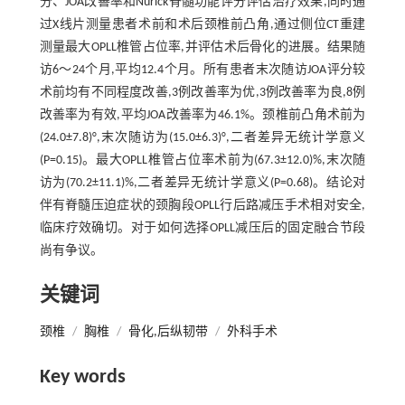
分、JOA改善率和Nurick脊髓功能评分评估治疗效果,同时通
过X线片测量患者术前和术后颈椎前凸角,通过侧位CT重建
测量最大OPLL椎管占位率,并评估术后骨化的进展。结果随
访6～24个月,平均12.4个月。所有患者末次随访JOA评分较
术前均有不同程度改善,3例改善率为优,3例改善率为良,8例
改善率为有效,平均JOA改善率为46.1%。颈椎前凸角术前为
(24.0±7.8)°,末次随访为(15.0±6.3)°,二者差异无统计学意义
(P=0.15)。最大OPLL椎管占位率术前为(67.3±12.0)%,末次随
访为(70.2±11.1)%,二者差异无统计学意义(P=0.68)。结论对
伴有脊髓压迫症状的颈胸段OPLL行后路减压手术相对安全,
临床疗效确切。对于如何选择OPLL减压后的固定融合节段
尚有争议。
关键词
颈椎
/
胸椎
/
骨化,后纵韧带
/
外科手术
Key words