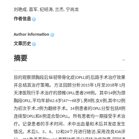
刘艳成, 苗军, 纪经涛, 兰杰, 宁尚龙
作者信息
+
Author information
+
文章历史
+
摘要
目的观察颈胸段后纵韧带骨化症(OPLL)的后路手术治疗效果
并总结其治疗策略。方法回顾分析2015年1月至2018年1月
天津医院行手术治疗的颈椎OPLL患者298例。其中14例为颈
胸段OPLL,平均年龄62.6岁(47～68岁),男8例,女6例,其中12例
为初次手术,2例为翻修手术。14例患者的OPLL分型包括8例
连续型OPLL和6例混合型OPLL。所有患者均一期接受手术治
疗。记录患者的手术时间、术中出血量和术后并发症发生
情况。术后1、3、6、12和24个月进行随访,采用改良JOA评