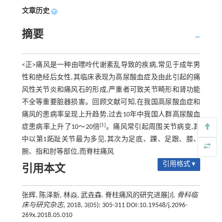
文章历史
+
摘要
<正>痛风是一种由嘌呤代谢紊乱导致的疾病,常见于成年男
性和绝经后女性,其临床表现为高尿酸血症及由此引起的痛
风性关节炎和痛风石的形成,严重者可致关节畸形和肾功能
不全等重要脏器损害。回顾文献可知,在我国高尿酸血症和
痛风的患病率呈现上升趋势,过去10年中我国人群高尿酸血
[1]
症患病率上升了10～20倍
。痛风常引起周围关节病变,其
中以第1跖趾关节最为多见,其次为足底、踝、足跟、膝、
腕、指和肘等部位,而脊柱痛风
引用格式 ▾
引用本文
张辉, 陈泽新, 林焱, 武垚森. 脊柱痛风的研究进展[J].
骨科临
床与研究杂志
, 2018, 3(05): 305-311 DOI:10.19548/j.2096-
269x.2018.05.010