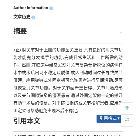
Author information
+
文章历史
+
摘要
<正>肘关节对于上肢的功能至关重要,具有良好的肘关节功
能才能充分发挥手的功能,完成日常生活和工作所需的动
作。然而,在临床中经常发现肘关节复杂骨折脱位的病例在
术中或术后出现不稳定及脱位,或因制动时间过长导致关节
僵硬。应用铰链式外固定架可允许患者进行早期活动,尽可
能恢复肘关节功能。对于关节面严重粉碎、关节间隔成形
以及关节间隙狭窄的僵硬患者,通过外固定架做一定的撑开
有助于术后的恢复。对于陈旧损伤或关节松解患者,应用外
固定架可帮助避免出现术后不稳定,
引用格式 ▾
引用本文