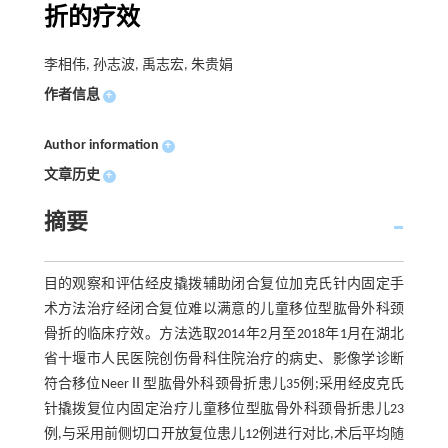
折的疗效
李相伟, 孙志波, 禹志宏, 朱贵娟
作者信息
+
Author information
+
文章历史
+
摘要
目的观察和评估经皮撬拨辅助闭合复位加克氏针内固定手
术方法治疗经闭合复位难以满意的儿童移位型肱骨外科颈
骨折的临床疗效。方法选取2014年2月至2018年1月在湖北
省十堰市人民医院创伤骨科住院治疗的病史、影像学诊断
符合移位NeerⅡ型肱骨外科颈骨折患儿35例;采用经皮克氏
针撬拨复位内固定治疗儿童移位型肱骨外科颈骨折患儿23
例,与采用前侧切口开放复位患儿12例进行对比,术后平均随