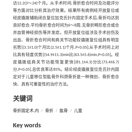
访12.2(3～24)个月。从手术时间,骨折愈合时间及功能评分
等方面对比分析其治疗效果。结果所有病例经开放复位或
经皮撬拨辅助闭合复位加克氏针内固定手术后,骨折均达到
良好愈合,平均骨折愈合时间为6～8周,无骨折畸形愈合或合
并血管神经损伤等并发症。但开放复位组涉及手术创伤及
出血、骨折愈合时间和肩关节功能较撬拨复位组具有明显
劣势[(3.1±1.0)个月比(2.5±1.1)个月,P<0.05];从手术时间上对
比具有轻度优势[(54.9±11.3)min比(63.5±5.6)min,P<0.05]。经
皮撬拨组肩关节功能恢复更快[(81.1±4.3)分比(73.4±6.7)
分,P<0.05],总优良率达85%。结论经皮撬拨复位克氏针内固
定对于儿童移位型肱骨外科颈骨折是一种微创、骨折愈合
快、具有可重复性的治疗方法。
关键词
骨折固定术,内
/
骨折
/
肱骨
/
儿童
Key words