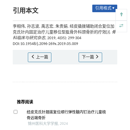
引用格式 ▾
引用本文
李相伟, 孙志波, 禹志宏, 朱贵娟. 经皮撬拨辅助闭合复位加
克氏针内固定治疗儿童移位型肱骨外科颈骨折的疗效[J].
骨
科临床与研究杂志
, 2019, 4(05): 299-304
DOI:10.19548/j.2096-269x.2019.05.009
上一篇
下一篇