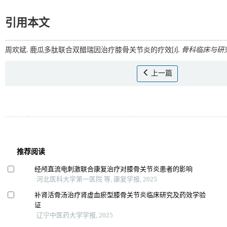
引用本文
周欢斌. 鹿瓜多肽联合双醋瑞因治疗膝骨关节炎的疗效[J].
骨科临床与研
上一篇