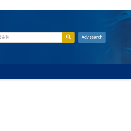
Adv search