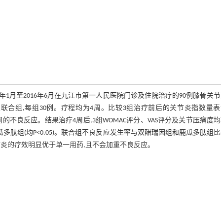
1月至2016年6月在九江市第一人民医院门诊及住院治疗的90例膝骨关
合组,每组30例。疗程均为4周。比较3组治疗前后的关节炎指数量表
期间的不良反应。结果治疗4周后,3组WOMAC评分、VAS评分及关节压痛度
鹿瓜多肽组(均P<0.05)。联合组不良反应发生率与双醋瑞因组和鹿瓜多肽组
关节炎的疗效明显优于单一用药,且不会加重不良反应。