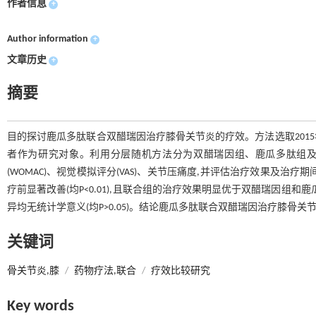
作者信息
+
Author information
+
文章历史
+
摘要
目的探讨鹿瓜多肽联合双醋瑞因治疗膝骨关节炎的疗效。方法选取2015年
者作为研究对象。利用分层随机方法分为双醋瑞因组、鹿瓜多肽组及联
(WOMAC)、视觉模拟评分(VAS)、关节压痛度,并评估治疗效果及治疗
疗前显著改善(均P<0.01),且联合组的治疗效果明显优于双醋瑞因组和
异均无统计学意义(均P>0.05)。结论鹿瓜多肽联合双醋瑞因治疗膝骨
关键词
骨关节炎,膝
/
药物疗法,联合
/
疗效比较研究
Key words