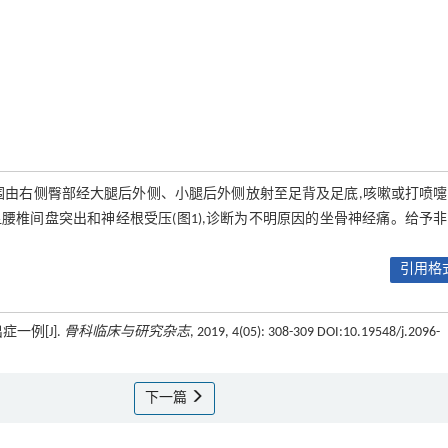
痛范围由右侧臀部经大腿后外侧、小腿后外侧放射至足背及足底,咳嗽或打喷
腰椎间盘突出和神经根受压(图1),诊断为不明原因的坐骨神经痛。给予
引用格式
一例[J].
骨科临床与研究杂志
, 2019, 4(05): 308-309 DOI:10.19548/j.2096-
下一篇