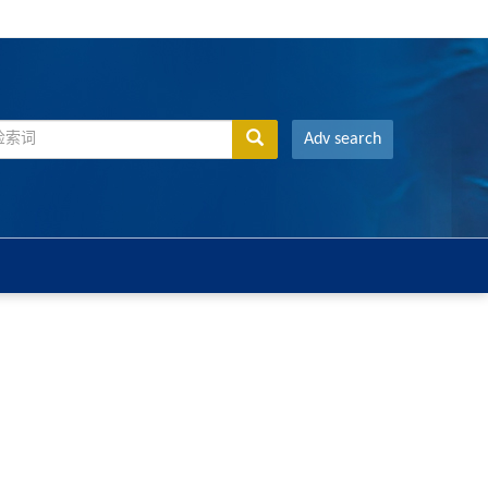
Adv search