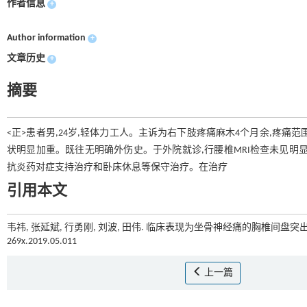
作者信息
+
Author information
+
文章历史
+
摘要
<正>患者男,24岁,轻体力工人。主诉为右下肢疼痛麻木4个月余,疼
状明显加重。既往无明确外伤史。于外院就诊,行腰椎MRI检查未见明显
抗炎药对症支持治疗和卧床休息等保守治疗。在治疗
引用本文
韦祎, 张延斌, 行勇刚, 刘波, 田伟. 临床表现为坐骨神经痛的胸椎间盘突出症
269x.2019.05.011
上一篇