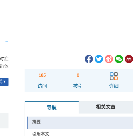
嚏时症
非甾体
185
0
 ▾
访问
被引
详细
相关文章
导航
摘要
引用本文