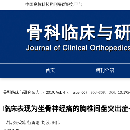
中国高校科技期刊集群服务平台
首页
期刊介绍
骨科临床与研究杂志
››
2019, Vol. 4
››
Issue (05)
: 308 -309.
DOI:
10.195
临床表现为坐骨神经痛的胸椎间盘突出症
韦祎, 张延斌, 行勇刚, 刘波, 田伟