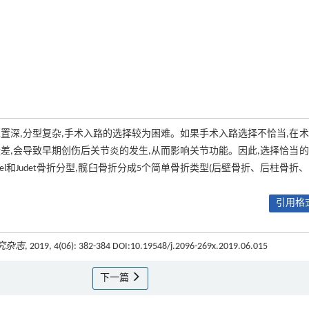
置深,分型复杂,手术入路的选择较为困难。如果手术入路选择不恰当,在
差,会导致早期创伤后关节炎的发生,从而影响关节功能。因此,选择恰当
el和Judet骨折分型,髋臼骨折分成5个简单骨折类型(后壁骨折、后柱骨折
引用格式
究杂志
, 2019, 4(06): 382-384 DOI:10.19548/j.2096-269x.2019.06.015
下一篇