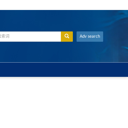
Adv search