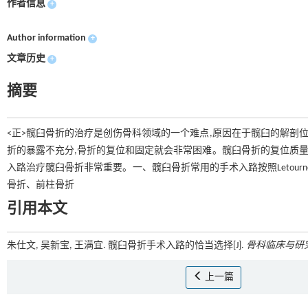
作者信息
+
Author information
+
文章历史
+
摘要
<正>髋臼骨折的治疗是创伤骨科领域的一个难点,原因在于髋臼的解剖位
折的暴露不充分,骨折的复位和固定就会非常困难。髋臼骨折的复位质量
入路治疗髋臼骨折非常重要。一、髋臼骨折常用的手术入路按照Letourn
骨折、前柱骨折
引用本文
朱仕文, 吴新宝, 王满宜. 髋臼骨折手术入路的恰当选择[J].
骨科临床与研
上一篇