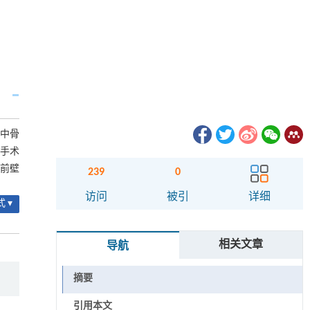
术中骨
的手术
、前壁
239
0
访问
被引
详细
 ▾
相关文章
导航
摘要
引用本文