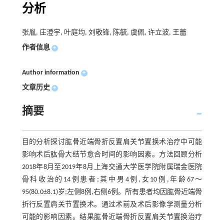
分析
张胤, 庄澄宇, 叶庭均, 刘敬锋, 陈毓, 虞佩, 许立波, 王蕾
作者信息
+
Author information
+
文章历史
+
摘要
目的分析探讨肱骨近端骨折反置肩关节置换术治疗中可能
影响术后肱骨大结节愈合时间的影响因素。方法回顾分析
2018年8月至2019年8月上海交通大学医学院附属瑞金医院
骨科收治的14例患者;其中男4例,女10例,年龄67～
95(80.0±8.1)岁;左侧8例,右侧6例。所有患者均因肱骨近端骨
折行反置肩关节置换术。通过术前及术后影像学测量分析
可能的影响因素。结果肱骨近端骨折反置肩关节置换治疗