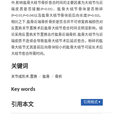
中,影响肱骨大结节骨折愈合时间的主要因素为大结节与近
端皮质是否接触(P<0.01)、肱骨大结节骨块是否粉碎
(P=0.01;P=0.04)以及肱骨大结节骨块前后向长度(P=0.02)。
相比之下,肱骨近端骨折骨折是否合并不可修复肩袖损伤对
反置肩关节置换术后肱骨大结节愈合时间无明显影响。结
论采用反置肩关节置换治疗肱骨近端骨折,肱骨大结节与近
端皮质不连续会导致肱骨大结节术后延迟愈合。粉碎的肱
骨大结节尤其是前后向骨块较小的肱骨大结节可延长术后
大结节愈合所需时间。
关键词
关节成形术,置换
/
肱骨
/
骨折
Key words
引用格式 ▾
引用本文