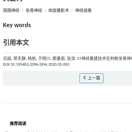
周围神经
/
坐骨神经
/
体层摄影术
/
神经成像
Key words
引用本文
吕喆, 常天静, 杨帆, 于明川, 那曼丽, 张滨. CT神经重建技术在判断坐骨
DOI:10.19548/j.2096-269x.2020.05.003
上一篇