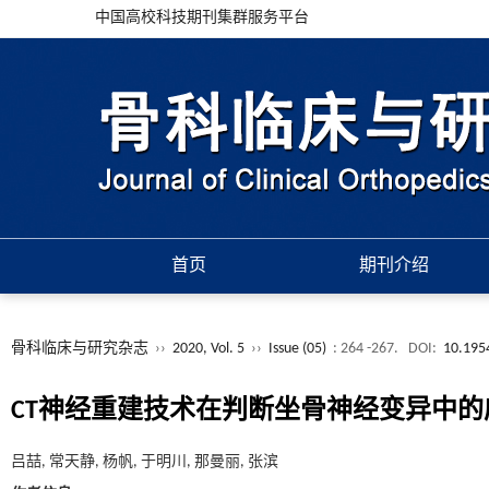
中国高校科技期刊集群服务平台
首页
期刊介绍
骨科临床与研究杂志
››
2020, Vol. 5
››
Issue (05)
: 264 -267.
DOI:
10.195
CT神经重建技术在判断坐骨神经变异中的
吕喆, 常天静, 杨帆, 于明川, 那曼丽, 张滨