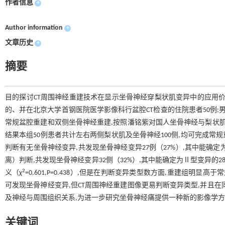
作者信息
+
Author information
+
文章历史
+
摘要
目的探讨CT周围神经重建技术在显示坐骨神经穿梨状肌变异中的应用价值及
的、并在北京大学首钢医院医学影像科行盆腔CT检查的住院患者50例;男17
常规盆腔重建和双侧坐骨神经重建,按照潘铭紫对国人坐骨神经与梨状肌
结果本组50例患者共计左右两侧梨状肌及坐骨神经100侧,均可完成
判断有无坐骨神经变异,共发现坐骨神经变异27例（27%）,其中能确
离）判断,共发现坐骨神经变异32侧（32%）,其中能确定为Ⅱ型变异的
2
义（χ
=0.601,P=0.438）,但是在判断变异类型数方面,重建组明显高于
可发现坐骨神经变异,但CT周围神经重建图像更易判断变异类型,并且
及神经与周围组织关系,为进一步研究坐骨神经痛提供一种新的影像学
关键词