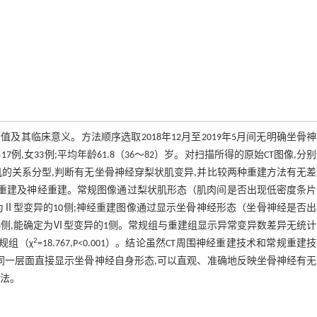
其临床意义。方法顺序选取2018年12月至2019年5月间无明确坐骨
例,女33例;平均年龄61.8（36～82）岁。对扫描所得的原始CT图像,分
的关系分型,判断有无坐骨神经穿梨状肌变异,并比较两种重建方法有无
常规重建及神经重建。常规图像通过梨状肌形态（肌肉间是否出现低密度条
定为Ⅱ型变异的10侧;神经重建图像通过显示坐骨神经形态（坐骨神经是否
28侧,能确定为Ⅵ型变异的1侧。常规组与重建组显示异常变异数差异无统
2
常规组（χ
=18.767,P<0.001）。结论虽然CT周围神经重建技术和常规重建
在同一层面直接显示坐骨神经自身形态,可以直观、准确地反映坐骨神经有
方法。