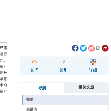
神经痛
别进行
差异。
240
0
片影）
访问
被引
详细
出现分
计学意
技术均
相关文章
导航
无变异
摘要
关键词