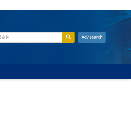
Adv search