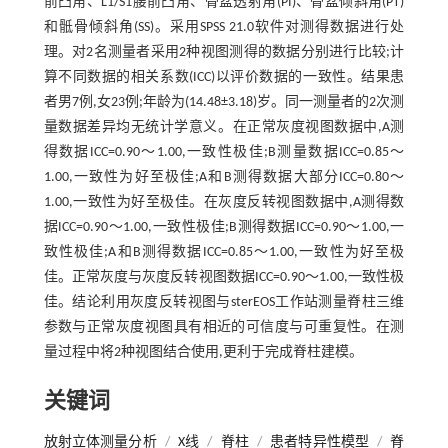
前凸角、L1/S1腰前凸角、骨盆透射角(PI)、骨盆倾斜角(PT)
和骶骨倾斜角(SS)。采用SPSS 21.0软件对测得数据进行处
理。对2名测量者采用2种视图测得的数据分别进行比较;计
算不同数据的相关系数(ICC)以评价数据的一致性。结果患
者男7例,女23例;年龄为(14.48±3.18)岁。同一测量者的2次测
量数据差异均无统计学意义。在正常灰度视图数据中,A测
得数据ICC=0.90～1.00,一致性极佳;B测量数据ICC=0.85～
1.00,一致性为好至极佳;A和B测得数据大部分ICC=0.80～
1.00,一致性为好至极佳。在灰度反转视图数据中,A测得数
据ICC=0.90～1.00,一致性极佳;B测得数据ICC=0.90～1.00,一
致性极佳;A和B测得数据ICC=0.85～1.00,一致性为好至极
佳。正常灰度与灰度反转视图数据ICC=0.90～1.00,一致性极
佳。结论利用灰度反转视图与sterEOS工作站测量脊柱三维
参数与正常灰度视图具有相近的可信度与可重复性。在测
量过程中将2种视图结合使用,更利于完成脊柱建模。
关键词
放射立体测量分析
/
X线
/
脊柱
/
患者特异性模型
/
脊