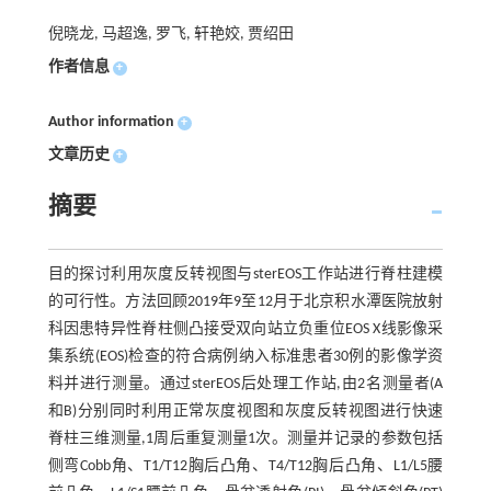
倪晓龙, 马超逸, 罗飞, 轩艳姣, 贾绍田
作者信息
+
Author information
+
文章历史
+
摘要
目的探讨利用灰度反转视图与sterEOS工作站进行脊柱建模
的可行性。方法回顾2019年9至12月于北京积水潭医院放射
科因患特异性脊柱侧凸接受双向站立负重位EOS X线影像采
集系统(EOS)检查的符合病例纳入标准患者30例的影像学资
料并进行测量。通过sterEOS后处理工作站,由2名测量者(A
和B)分别同时利用正常灰度视图和灰度反转视图进行快速
脊柱三维测量,1周后重复测量1次。测量并记录的参数包括
侧弯Cobb角、T1/T12胸后凸角、T4/T12胸后凸角、L1/L5腰