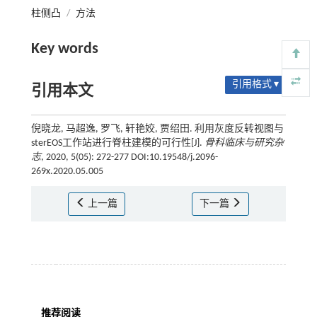
柱侧凸
/
方法
Key words
引用格式 ▾
引用本文
倪晓龙, 马超逸, 罗飞, 轩艳姣, 贾绍田. 利用灰度反转视图与
sterEOS工作站进行脊柱建模的可行性[J].
骨科临床与研究杂
志
, 2020, 5(05): 272-277 DOI:10.19548/j.2096-
269x.2020.05.005
上一篇
下一篇