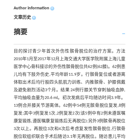
Author information
+
文章历史
+
摘要
目的探讨青少年首次外伤性髌骨脱位的治疗方案。方法
2010年1月至2017年12月上海交通大学医学院附属上海儿童
医学中心骨科接诊的外伤性髌骨脱位共62例(62膝)。62例患
儿均有下肢外伤史,平均年龄11.9岁。行髌骨复位或者游离
体取出术后均行股四头肌肌力训练、内推髌骨、护膝佩戴
及避免剧烈活动3个月。结果 24例行膝关节穿刺抽吸血肿,
平均抽吸血量为20.6 ml。初次发病后平均随访时间3.9年。
13例合并膝关节游离体。62例中54例无髌骨脱位复发,8例
复发;其中3例复发1次,2例复发2次(该5例中有2例未遵医嘱
康复锻炼,遵医嘱康复锻炼后无再脱位);另外3例髌骨再脱位
3次以上。再脱位3次和4次后考虑复发性髌骨脱位,行髌骨
脱位软组织联合手术后随访3.1年无再脱位。随访患儿平均