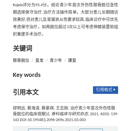
Kujala评分为93.4分。结论青少年首次外伤性髌骨脱位急性
期选择保守治疗,治疗方法操作简单。大部分患儿长期随访
效果好,但对患儿及家属依从性要求较高,临床诊疗中可优先
考虑保守治疗。如再脱位超过3次以上可考虑伸膝装置软组
织重建手术治疗。
关键词
髌骨脱位
/
复发
/
青少年
/
康复
Key words
引用格式 ▾
引用本文
缪明远, 蔡海清, 蔡豪祺, 王志刚. 治疗青少年首次外伤性髌
骨脱位的临床观察[J].
骨科临床与研究杂志
, 2021, 6(03): 139-
143 DOI:10.19548/j.2096-269x.2021.03.003