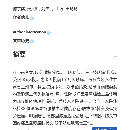
何宗儒, 张文辉, 刘杰, 郭士方, 王艳艳
作者信息
+
Author information
+
文章历史
+
摘要
<正>患者女,16岁,藏族牧民。主因腰部、左下肢疼痛伴活动
受限15 d入院。患者入院前1个月因咳嗽、咳痰高烧入住甘
肃省兰州市肺科医院确诊为肺奴卡菌感染,给予服磺胺类药
物及静滴三代头孢治疗4周。住院期间因腰痛经检查后诊断
为:腰3椎体病理性骨折。后转入本院进一步治疗。入院体
格检查:体温36.8℃;腰椎生理曲度存在;腰椎第3棘突及棘突
旁压痛、叩痛阳性;腰部因疼痛活动受限;左下肢髋、膝关节
因疼痛呈屈髋屈膝状态;双下肢皮肤感觉正常。