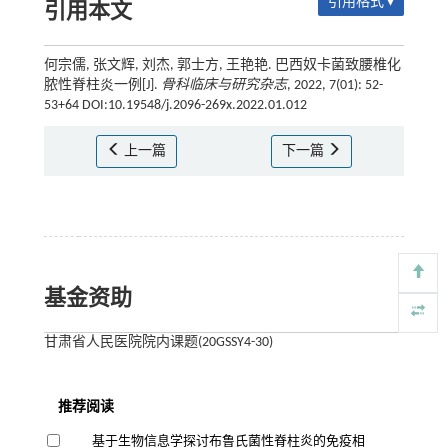
引用格式 ▾
引用本文
何宗儒, 张文辉, 刘杰, 郭士方, 王艳艳. 巴西奴卡菌致腰椎化
脓性脊柱炎一例[J].
骨科临床与研究杂志
, 2022, 7(01): 52-
53+64 DOI:10.19548/j.2096-269x.2022.01.012
上一篇
下一篇
基金资助
甘肃省人民医院院内课题(20GSSY4-30)