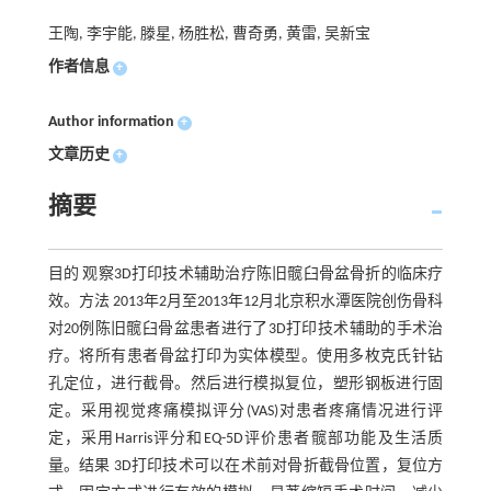
王陶, 李宇能, 滕星, 杨胜松, 曹奇勇, 黄雷, 吴新宝
作者信息
+
Author information
+
文章历史
+
摘要
目的 观察3D打印技术辅助治疗陈旧髋臼骨盆骨折的临床疗
效。方法 2013年2月至2013年12月北京积水潭医院创伤骨科
对20例陈旧髋臼骨盆患者进行了3D打印技术辅助的手术治
疗。将所有患者骨盆打印为实体模型。使用多枚克氏针钻
孔定位，进行截骨。然后进行模拟复位，塑形钢板进行固
定。采用视觉疼痛模拟评分(VAS)对患者疼痛情况进行评
定，采用Harris评分和EQ-5D评价患者髋部功能及生活质
量。结果 3D打印技术可以在术前对骨折截骨位置，复位方