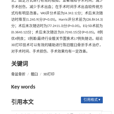
式，固定方式进行有效的模拟，显著缩短手术时间，减少
手术创伤，减少手术出血；在手术时间手术出血较传统方
式均有明显改善。VAS评分术前为(4.3±2.1)分；术后末次随
访时降至(1.2±0.9)分(P<0.05)。Harris评分术前为(26.8±14.3)
分；术后末次随访时为(77.2±11.3)分(P<0.05)。EQ-5D术前为
(0.36±0.12)分；术后末次随访为(0.72±0.15)分(P<0.05)。8例
优4例良；1例差(最终行全髋关节置换术);7例失随访。结论
3D打印技术可以有效的辅助进行陈旧髋臼骨折手术治疗，
对手术时间、手术损伤、手术效果均有一定改善。
关键词
骨盆骨折
/
髋臼
/
3D打印
Key words
引用格式 ▾
引用本文