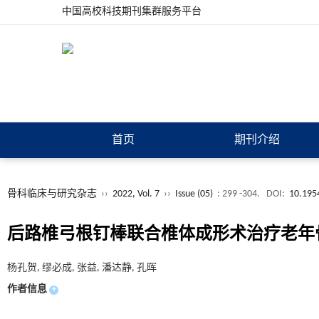
中国高校科技期刊集群服务平台
首页
期刊介绍
骨科临床与研究杂志
››
2022, Vol. 7
››
Issue (05)
: 299 -304.
DOI:
10.195
后路椎弓根钉棒联合椎体成形术治疗老年
杨孔贺, 缪必成, 张益, 潘达静, 孔晖
作者信息
+