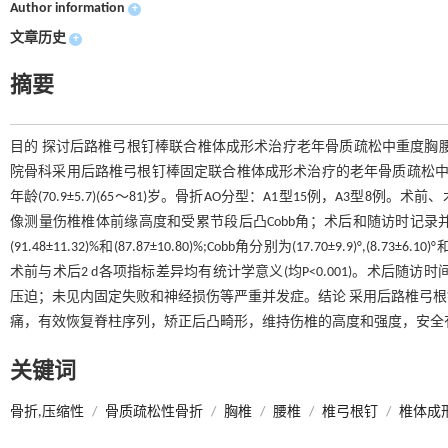
Author information
+
文章历史
+
摘要
目的 探讨后路椎弓根钉棒联合椎体成形术治疗老年骨质疏松中重度胸腰椎骨
院骨科采用后路椎弓根钉棒固定联合椎体成形术治疗的老年骨质疏松中重
年龄(70.9±5.7)(65～81)岁。骨折AO分型：A1型15例，A3型8
像测量伤椎椎体前缘高度和受累节段后凸Cobb角；术后和随访时记录并发症。
(91.48±11.32)%和(87.87±10.80)%;Cobb角分别为(17.70±9.9)°,(8.73±6.1
术前与术后2 d各项指标差异均有统计学意义(均P<0.001)。术后随访时间
压迫；未见内固定失败和神经损伤等严重并发症。结论 采用后路椎弓
痛，有效恢复脊柱序列，矫正后凸畸形，维持伤椎的高度和强度，安全
关键词
骨折,压缩性
/
骨质疏松性骨折
/
胸椎
/
腰椎
/
椎弓根钉
/
椎体成