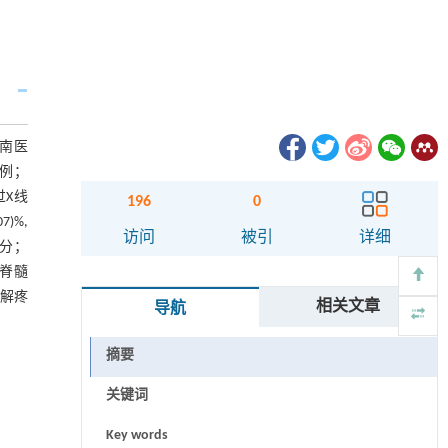
苍南医
6例；
过X线
196
0
)%,
访问
被引
详细
2)分；
致脊髓
解疼
相关文章
导航
摘要
关键词
Key words