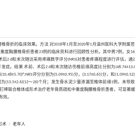
折的临床效果。方法 对2018年1月至2020年1月温州医科大学附属
度胸腰椎骨折患者23例的临床资料进行回顾性分析。其中男7例，女1
例。术前、术后2 d和末次随访采用疼痛数字评分(NRS)对患者疼痛程度进行评估，通
结果 术前、术后2 d和末次随访伤椎前缘高度比分别为(48.74±13.07
0)°和(10.48±5.70)°;NRS评分分别为(5.09±0.95)分，(3.17±0.65)分，和(1.09±0.5
为(13.5±2.6)(12～26)个月；发生骨水泥少量渗漏至椎体前缘1例，未导
根钉棒联合椎体成形术治疗老年骨质疏松中重度胸腰椎骨折患者，可显著缓
有效。
形术
/
老年人