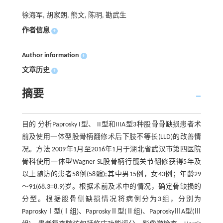
徐海军, 胡家朗, 熊文, 陈明, 勘武生
作者信息
+
Author information
+
文章历史
+
摘要
目的 分析Paprosky I型、 II型和IIIA型3种股骨骨缺损患者术
前及使用一体型股骨柄翻修术后下肢不等长(LLD)的改善情
况。方法 2009年1月至2016年1月于湖北省武汉市第四医院
骨科使用一体型Wagner SL股骨柄行髋关节翻修获得5年及
以上随访的患者58例(58髋);其中男15例，女43例；年龄29
～91(68.3±8.9)岁。根据术前及术中的情况，确定骨缺损的
分型。根据股骨侧缺损情况将病例分为3组，分别为
PaproskyⅠ型(Ⅰ组)、PaproskyⅡ型(Ⅱ组)、PaproskyⅢA型(Ⅲ