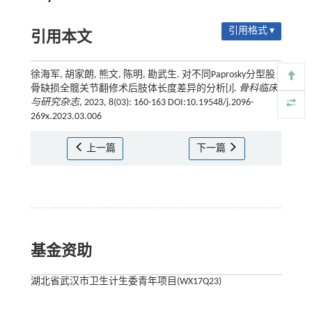
引用格式 ▾
引用本文
徐海军, 胡家朗, 熊文, 陈明, 勘武生. 对不同Paprosky分型股
骨缺损全髋关节翻修术后肢体长度差异的分析[J].
骨科临床
与研究杂志
, 2023, 8(03): 160-163 DOI:10.19548/j.2096-
269x.2023.03.006
上一篇
下一篇
基金资助
湖北省武汉市卫生计生委青年项目(WX17Q23)