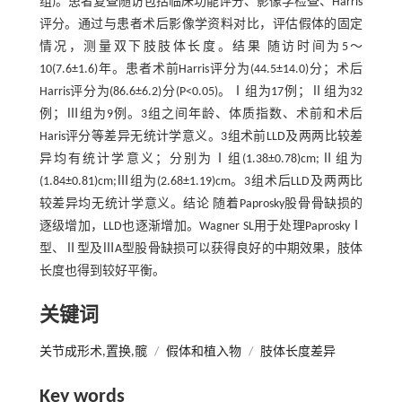
组)。患者复查随访包括临床功能评分、影像学检查、Harris
评分。通过与患者术后影像学资料对比，评估假体的固定
情况，测量双下肢肢体长度。结果 随访时间为5～
10(7.6±1.6)年。患者术前Harris评分为(44.5±14.0)分；术后
Harris评分为(86.6±6.2)分(P<0.05)。Ⅰ组为17例；Ⅱ组为32
例；Ⅲ组为9例。3组之间年龄、体质指数、术前和术后
Haris评分等差异无统计学意义。3组术前LLD及两两比较差
异均有统计学意义；分别为Ⅰ组(1.38±0.78)cm;Ⅱ组为
(1.84±0.81)cm;Ⅲ组为(2.68±1.19)cm。3组术后LLD及两两比
较差异均无统计学意义。结论 随着Paprosky股骨骨缺损的
逐级增加，LLD也逐渐增加。Wagner SL用于处理PaproskyⅠ
型、Ⅱ型及ⅢA型股骨缺损可以获得良好的中期效果，肢体
长度也得到较好平衡。
关键词
关节成形术,置换,髋
/
假体和植入物
/
肢体长度差异
Key words