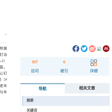
学附属
心钉治
.2）
357
0
恢复。
访问
被引
详细
空心钉
短（P
疗老年
相关文章
导航
能与年
摘要
关键词