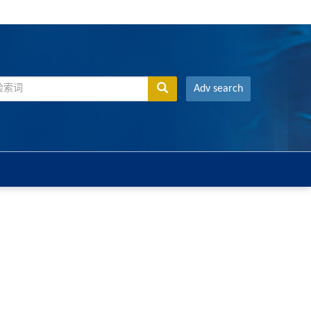
Adv search