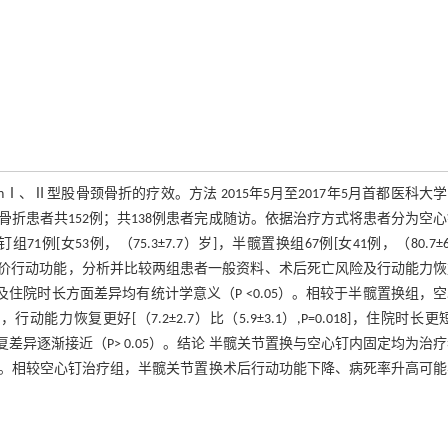
Ⅰ、Ⅱ型股骨颈骨折的疗效。方法 2015年5月至2017年5月首都医科大
骨折患者共152例；共138例患者完成随访。依据治疗方式将患者分为空
53例，（75.3±7.7）岁]，半髋置换组67例[女41例，（80.7±6
评分评价行动功能，分析并比较两组患者一般资料、术后死亡风险及行动能力
评分及住院时长方面差异均有统计学意义（P <0.05）。相较于半髋置换组，
43）]，行动能力恢复更好[（7.2±2.7）比（5.9±3.1）,P=0.018]，住院时长更
复差异逐渐接近（P> 0.05）。结论 半髋关节置换与空心钉内固定均为治
注意。相较空心钉治疗组，半髋关节置换术后行动功能下降、病死率升高可