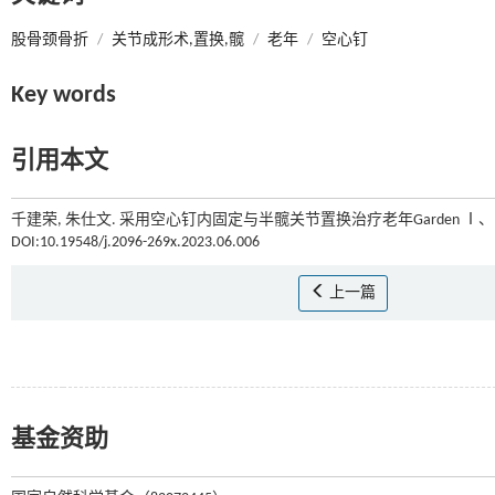
股骨颈骨折
/
关节成形术,置换,髋
/
老年
/
空心钉
Key words
引用本文
千建荣, 朱仕文. 采用空心钉内固定与半髋关节置换治疗老年Garden Ⅰ
DOI:10.19548/j.2096-269x.2023.06.006
上一篇
基金资助