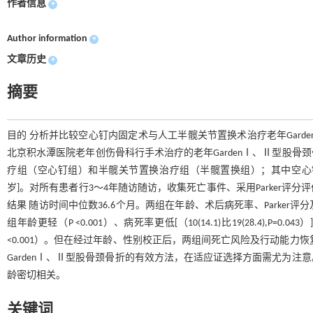
作者信息
+
Author information
+
文章历史
+
摘要
目的 分析并比较空心钉内固定术与人工半髋关节置换术治疗老年Garden
北京积水潭医院老年创伤骨科行手术治疗的老年GardenⅠ、Ⅱ型股骨颈
疗组（空心钉组）和半髋关节置换治疗组（半髋置换组）；其中空心钉组71例[女
岁]。对所有患者行3～4年随访随访，收集死亡事件、采用Parker
结果 随访时间中位数36.6个月。两组在年龄、术后病死率、Parker
组年龄更轻（P <0.001）、病死率更低[（10(14.1)比19(28.4),P=0.0
<0.001）。但在经过年龄、性别校正后，两组间死亡风险及行动能力恢
GardenⅠ、Ⅱ型股骨颈骨折的有效方法，在适应证选择方面需尤为
龄密切相关。
关键词