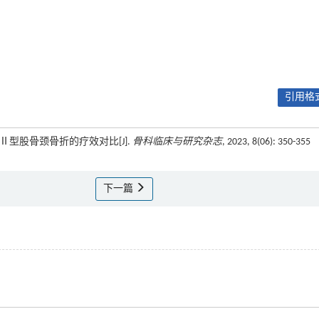
引用格式
、Ⅱ型股骨颈骨折的疗效对比[J].
骨科临床与研究杂志
, 2023, 8(06): 350-355
下一篇