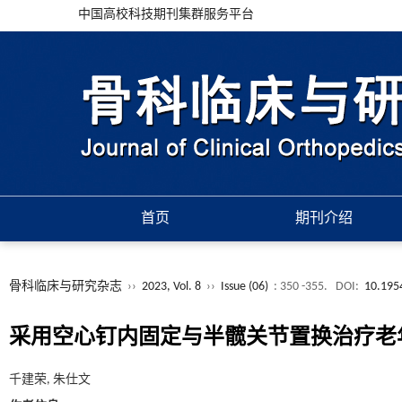
中国高校科技期刊集群服务平台
首页
期刊介绍
骨科临床与研究杂志
››
2023, Vol. 8
››
Issue (06)
: 350 -355.
DOI:
10.195
采用空心钉内固定与半髋关节置换治疗老年G
千建荣, 朱仕文