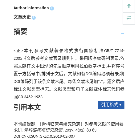
Author information
+
文章历史
+
摘要
<正>本刊参考文献著录格式执行国家标准GB/T 7714-
2005《文后参考文献著录规则》。采用顺序编码制著录,依
照文献在文中出现的先后顺序用阿拉伯数字标出,并将序号
置于方括号中,排列于文后。文献如有DOI编码必须著录,将
DOI编码列于该条文献末尾。每条文献末尾加"."。题名后应
标注文献类型标志。文献类型和电子文献载体标志代码参
照GB 3469-1983
引用格式 ▾
引用本文
本刊编辑部. 《骨科临床与研究杂志》对参考文献的使用要
求[J].
骨科临床与研究杂志
, 2019, 4(02): 83-83
DOI:CNKI:SUN:GKLC.0.2019-02-007