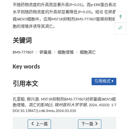
平随药物浓度的升高而显著升高(P<0.01)。而p-ERK蛋白表达
水平则随药物浓度的升高却显著降低(P<0.05)。结论 在卵巢
癌SKOV3细胞中，应用MST1R抑制剂BMS-777607能够抑制细
胞的增殖并诱导其凋亡。
关键词
BMS-777607
/
卵巢癌
/
细胞增殖
/
细胞凋亡
Key words
引用格式 ▾
引用本文
孔雯聪, 柳兴源. MST1R抑制剂BMS-777607对卵巢癌SKOV3细
胞增殖、凋亡的影响[J].
锦州医科大学学报
, 2024, 45(03): 1-7
DOI:10.13847/j.cnki.lnmu.2024.03.010
上一篇
下一篇