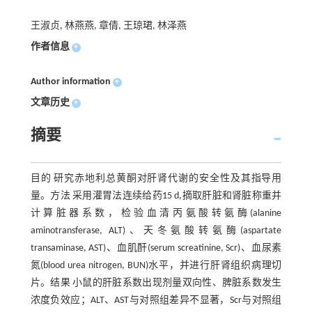
王淑贞, 林燕燕, 章倩, 王琼珺, 林泽燕
作者信息
+
Author information
+
文章历史
+
摘要
目的 研究赤地利总黄酮对肝肾代谢的安全性及其指导用
量。方法 采用灌胃法连续给药15 d,摘取肝脏和肾脏称重并
计算脏器系数，检验血清丙氨酸转氨酶(alanine
aminotransferase, ALT)、天冬氨酸转氨酶(aspartate
transaminase, AST)、血肌酐(serum screatinine, Scr)、血尿素
氮(blood urea nitrogen, BUN)水平，并进行肝肾组织病理切
片。结果 小鼠的肝脏系数出现剂量双向性、脾脏系数发生
浓度负效应；ALT、AST与对照组差异不显著，Scr与对照组