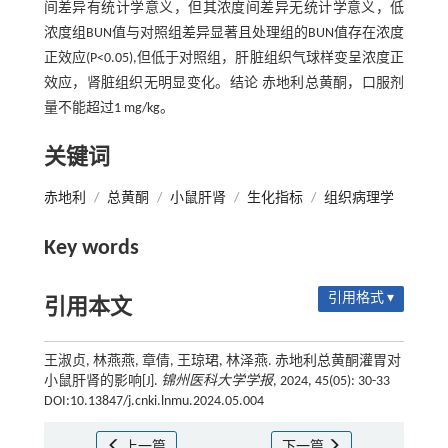
间差异有统计学意义，但其浓度间差异无统计学意义，低
浓度组BUN值与对照组差异显著且处理组的BUN值存在浓度
正效应(P<0.05),但低于对照组，肝脏组织气球样变呈浓度正
效应，肾脏组织无明显变化。结论 赤地利总黄酮，口服剂
量不能超过1 mg/kg。
关键词
赤地利
/
总黄酮
/
小鼠肝肾
/
生化指标
/
组织病理学
Key words
引用格式 ▾
引用本文
王淑贞, 林燕燕, 章倩, 王琼珺, 林泽燕. 赤地利总黄酮灌胃对
小鼠肝肾的影响[J].
锦州医科大学学报
, 2024, 45(05): 30-33
DOI:10.13847/j.cnki.lnmu.2024.05.004
上一篇
下一篇