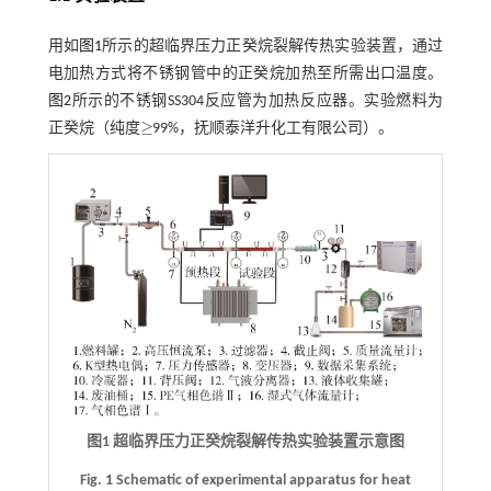
用如
图1
所示的超临界压力正癸烷裂解传热实验装置，通过
电加热方式将不锈钢管中的正癸烷加热至所需出口温度。
图2
所示的不锈钢SS304反应管为加热反应器。实验燃料为
≥
正癸烷（纯度
99%，抚顺泰洋升化工有限公司）。
≥
图1 超临界压力正癸烷裂解传热实验装置示意图
Fig. 1 Schematic of experimental apparatus for heat