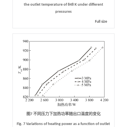
the outlet temperature of 848 K under different
pressures
Full size
图7 不同压力下加热功率随出口温度的变化
Fig. 7 Variations of heating power as a function of outlet