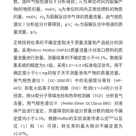
数，由PE气相色谱仪Ⅱ分析得到；
n
为单位时间内裂解产
i
物
i
的物质的量，mol/s；
n
为单位时间内正癸烷燃料的物质
f
˙
的量，mol/s；
m
为裂解反应中气体的质量流量，由气相色
m
˙
g
g
˙
谱仪Ⅰ分析组分计算得到，g/s；
m
为裂解反应中残液的质
m
˙
l
l
量流量，g/s。
正癸烷转化率的不确定度取决于质量流量和产品组分的测
量。采用Micro‒Motion CMF101质量流量计对进口燃料的质
量流量进行测量，测量结果的不确定度小于±0.1%。数据采
集系统的精度为0.1级，采用1.0～5.0 V标准电压信号。用不
确定度小于0.1 mg的电子天平测量液体产物的质量流量。
用气相色谱仪Ⅰ（GC‒2000Ⅲ）中的毛细管分离柱（HP‒
Al/S）和氢火焰离子化检测器（FID）检测C1～C4的小分子
烃类，用5A型分子筛填充柱和热导检测器（TCD）分析氢气
含量。用气相色谱仪Ⅱ（Perkin Elmer GC Clarus 680）对液
体产品进行鉴定，测量得到的各组分质量分数的相对不确
[
32
]
定度均小于2.5%。根据Moffat的实验误差传递公式
以及
式（1）
和（4）可得，转化率的最大相对不确定度为
±2.67%。