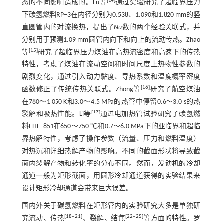
[
14
]
态的不同影响造成的。Fu等
通过实验研究了超临界压力
下碳氢燃料RP‒3在内径分别为0.538、1.090和1.820 mm的竖
直圆管内的对流换热，提出了
Nu
数的两个经验关联式，并
分别用于预测1.09 mm圆管内向下和向上的流动传热。Zhao
[
15
]
等
研究了超临界压力煤油在高热流密度和高速下的传热
特性，考虑了煤油在流动空间和时间尺度上热物性参数的
剧烈变化，通过引入动力黏度、导热系数和温度概率密度
[
16
]
函数修正了传统传热关联式。Zhong等
研究了航空煤油
在780～1 050 K和3.0～4.5 MPa的热管中停留0.6～3.0 s的热
[
17
]
裂解和吸热性能。Li等
通过电加热管试验研究了碳氢燃
料EHF‒851在650～750 ℃和0.7～6.0 MPa下的亚临界和超临
界热解特性，考虑了操作参数（流量、压力和燃料温度）
对热沉和详细热解产物的影响。不同的截面形状将导致截
面内裂解产物和转化率的分布不同。然而，发动机的冷却
通道一般为矩形截面，用圆形冷却通道获得的实验结果来
设计矩形冷却通道会带来巨大误差。
国内外关于碳氢燃料在矩形管内的实验研究大多是单独研
[
18
‒
21
]
[
22
‒
25
]
究流动、传热
、裂解、结焦
等方面的特性。罗