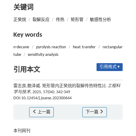
关键词
正癸烷
/
裂解反应
/
传热
/
矩形管
/
敏感性分析
Key words
n
-decane
/
pyrolysis reaction
/
heat transfer
/
rectangular
tube
/
sensitivity analysis
引用格式 ▾
引用本文
雷志良,鲍泽威. 矩形管内正癸烷的裂解传热特性[J].
工程科
学与技术
, 2025, 57(04): 342-349
DOI:10.12454/j.jsuese.202300644
上一篇
下一篇
本刊网刊