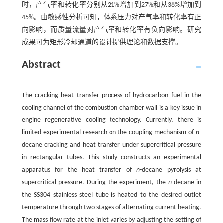
时，产气率和转化率分别从21%增加到27%和从38%增加到
45%。由敏感性分析可知，体系压力对产气率和转化率有正
向影响，而质量流量对产气率和转化率有负向影响。研究
成果可为矩形冷却通道的设计提供理论和数据支撑。
Abstract
The cracking heat transfer process of hydrocarbon fuel in the
cooling channel of the combustion chamber wall is a key issue in
engine regenerative cooling technology. Currently, there is
limited experimental research on the coupling mechanism of
n
-
decane cracking and heat transfer under supercritical pressure
in rectangular tubes. This study constructs an experimental
apparatus for the heat transfer of
n
-decane pyrolysis at
supercritical pressure. During the experiment, the
n
-decane in
the SS304 stainless steel tube is heated to the desired outlet
temperature through two stages of alternating current heating.
The mass flow rate at the inlet varies by adjusting the setting of