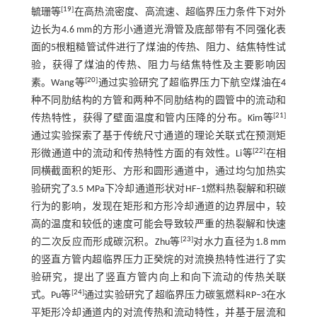
[
19
]
毓珊等
在高热流密度、高流速、超临界压力条件下对外
边长为4.6 mm的方形小通道光滑管及底部带有不同强化表
面的5根粗糙管试件进行了煤油的传热、阻力、结焦特性试
验，获得了煤油的传热、阻力与结焦特性及主要影响因
[
20
]
素。Wang等
通过实验研究了超临界压力下航空煤油在4
种不同肋结构的方管和两种不同肋结构的圆管中的流动和
[
21
]
传热特性，获得了壁面温度和管内压降的分布。Kim等
通过实验探索了基于传统尺寸通道的理论关联式在预测矩
[
22
]
形微通道中的流动和传热特性方面的有效性。Li等
在相
同横截面积的矩形、方形和圆形通道中，通过均匀加热实
验研究了3.5 MPa下冷却通道形状对HF‒1燃料热裂解和积碳
行为的影响，发现在矩形和方形冷却通道的边界层中，较
高的温度和较低的速度可能会导致较严重的热裂解和快速
[
23
]
的二次反应而形成碳沉积。Zhu等
对水力直径为1.8 mm
的竖直方管内超临界压力正癸烷的对流换热特性进行了实
验研究，提出了竖直方管内向上和向下流动的传热关联
[
24
]
式。Pu等
通过实验研究了超临界压力碳氢燃料RP‒3在水
平矩形冷却通道内的对流传热和流动特性，并基于层流和