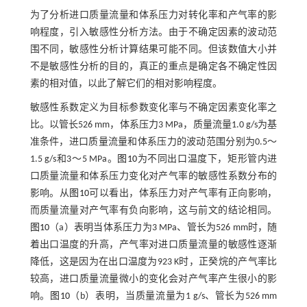
为了分析进口质量流量和体系压力对转化率和产气率的影
响程度，引入敏感性分析方法。由于不确定因素的波动范
围不同，敏感性分析计算结果可能不同。但该数值大小并
不是敏感性分析的目的，真正的重点是确定各不确定性因
素的相对值，以此了解它们的相对影响程度。
敏感性系数定义为目标参数变化率与不确定因素变化率之
比。以管长526 mm，体系压力3 MPa，质量流量1.0 g/s为基
准条件，进口质量流量和体系压力的波动范围分别为0.5～
1.5 g/s和3～5 MPa。
图10
为不同出口温度下，矩形管内进
口质量流量和体系压力变化对产气率的敏感性系数分布的
影响。从
图10
可以看出，体系压力对产气率有正向影响，
而质量流量对产气率有负向影响，这与前文的结论相同。
图10
（a）表明当体系压力为3 MPa、管长为526 mm时，随
着出口温度的升高，产气率对进口质量流量的敏感性逐渐
降低，这是因为在出口温度为923 K时，正癸烷的产气率比
较高，进口质量流量微小的变化会对产气率产生很小的影
响。
图10
（b）表明，当质量流量为1 g/s、管长为526 mm