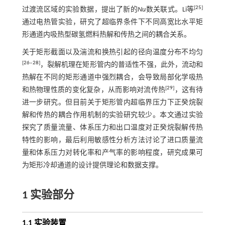
[
25
]
过渡流区域的实验数据，提出了新的
Nu
数关联式。Li等
通过电热管实验，研究了超临界条件下不同高宽比水平矩
形通道内吸热型碳氢燃料热解和传热之间的耦合关系。
关于矩形截面以及湍流和换热引起的径向温度分布不均匀
[
26
‒
28
]
，裂解机理在矩形管内的普适性不强，此外，流动和
热解在不同的矩形通道中强烈耦合，会导致局部化学吸热
[
29
]
和热物理性质的变化复杂，从而影响对流传热
，这有待
进一步研究。但目前关于矩形管内超临界压力下正癸烷裂
解和传热的耦合作用机制的实验研究较少。本文通过实验
探究了质量流量、体系压力和出口温度对正癸烷裂解传热
特性的影响，最后利用敏感性分析方法讨论了进口质量流
量和体系压力对转化率和产气率的影响程度，研究成果可
为矩形冷却通道的设计提供理论和数据支撑。
1 实验部分
1.1 实验装置