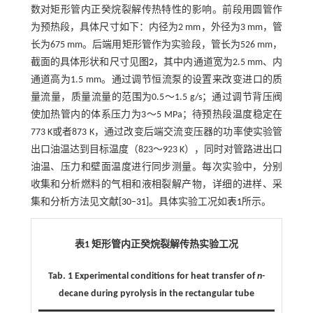
数对矩形管内正癸烷裂解传热特性的影响。前段用圆管作
为预热段，具体尺寸如下：内径为2 mm，外径为3 mm，管
长为675 mm。后端用矩形管作为实验段，管长为526 mm，
截面的具体形状和尺寸见
图2
，其中内通道宽为2.5 mm、内
通道高为1.5 mm。通过调节恒流泵的设置来改变进口的质
量流量，质量流量的范围为0.5～1.5 g/s；通过调节背压阀
使加热管内的体系压力为3～5 MPa；待预热段温度稳定在
773 K或者873 K，通过改变后端交流变压器的功率使实验管
出口油温达到目标温度（823～923 K），同时对管路进出口
油温、压力和壁面温度进行同步测量。每次实验中，分别
收集和分析燃料的气相和液相裂解产物，详细的进样、采
集和分析方法见文献[
30
‒
31
]。具体实验工况如
表1
所示。
表1 矩形管内正癸烷裂解传热实验工况
Tab. 1 Experimental conditions for heat transfer of
n-
decane during pyrolysis in the rectangular tube