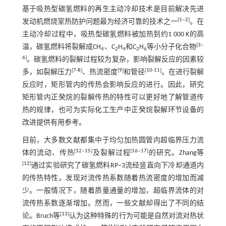
基于吸热型碳氢燃料的再生主动冷却技术是目前解决先进
[
1
‒
2
]
发动机燃烧室热防护问题最为经济可靠的技术之一
。在
主动冷却过程中，吸热型碳氢燃料被加热到约1 000 K的高
[
3
‒
温，碳氢燃料将裂解成CH
、C
H
和C
H
等小分子化合物
4
2
4
2
6
6
]
。碳氢燃料的裂解过程较为复杂，影响裂解反应的因素较
[
7
-
8
]
[
9
]
[
10
-
11
]
多，如裂解压力
、热流密度
和管径
。在进行裂解
反应时，矩形管内的传热会影响反应的进行。因此，研究
矩形管内正癸烷的裂解传热的特性可以更好地了解管道传
热的规律，也可为实际化工生产中正癸烷裂解环节设备的
改进提供有用参考。
目前，大多数文献都集中于均匀加热圆管内超临界压力流
[
12
‒
15
]
[
16
‒
17
]
体的流动、传热
及裂解过程
的研究。Zhang等
[
12
]
通过实验研究了碳氢燃料RP‒3流经竖直向下冷却通道内
的传热特性，发现对流传热系数随着热流密度的增加而减
少。一般情况下，随着质量通量的增加，超临界流体的对
流传热系数逐渐增加。然而，一些文献却得出了不同的结
[
13
]
论。Bruch等
认为这种特殊的行为可能是自然对流对热状