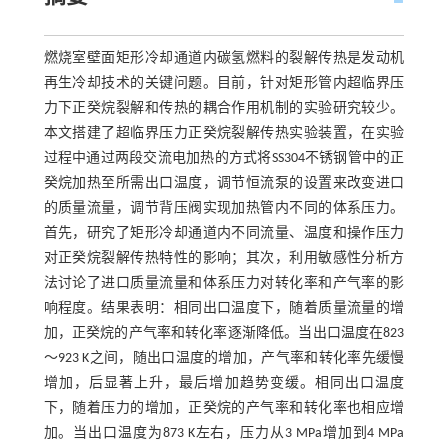
燃烧室壁面矩形冷却通道内碳氢燃料的裂解传热是发动机
再生冷却技术的关键问题。目前，针对矩形管内超临界压
力下正癸烷裂解和传热的耦合作用机制的实验研究较少。
本文搭建了超临界压力正癸烷裂解传热实验装置，在实验
过程中通过两段交流电加热的方式将SS304不锈钢管中的正
癸烷加热至所需出口温度，调节恒流泵的设置来改变进口
的质量流量，调节背压阀实现加热管内不同的体系压力。
首先，研究了矩形冷却通道内不同流量、温度和操作压力
对正癸烷裂解传热特性的影响；其次，利用敏感性分析方
法讨论了进口质量流量和体系压力对转化率和产气率的影
响程度。结果表明：相同出口温度下，随着质量流量的增
加，正癸烷的产气率和转化率逐渐降低。当出口温度在823
～923 K之间，随出口温度的增加，产气率和转化率先缓慢
增加，后显著上升，最后增加趋势变缓。相同出口温度
下，随着压力的增加，正癸烷的产气率和转化率也相应增
加。当出口温度为873 K左右，压力从3 MPa增加到4 MPa