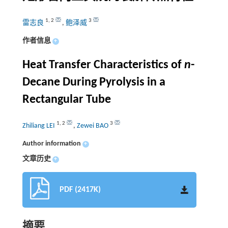
1
,
2
3
雷志良
,
鲍泽威
作者信息
+
Heat Transfer Characteristics of
n
-
Decane During Pyrolysis in a
Rectangular Tube
1
,
2
3
Zhiliang LEI
,
Zewei BAO
Author information
+
文章历史
+
PDF (2417K)
摘要