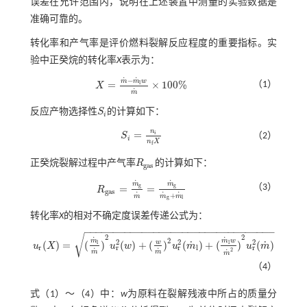
误差在允许范围内，说明在上述装置中测量的实验数据是
准确可靠的。
转化率和产气率是评价燃料裂解反应程度的重要指标。实
验中正癸烷的转化率
X
表示为：
˙
˙
−
m
m
w
=
×
100
%
l
（1）
X
X
=
m
˙
-
m
˙
l
w
m
˙
×
100
%
˙
m
反应产物选择性
S
的计算如下：
S
i
i
n
=
i
S
（2）
S
i
=
n
i
n
f
X
i
n
X
f
正癸烷裂解过程中产气率
R
的计算如下：
R
g
a
s
g
a
s
˙
˙
m
m
g
g
（3）
=
=
R
R
g
a
s
=
m
˙
g
m
˙
=
m
˙
g
m
˙
g
+
m
˙
l
g
a
s
˙
˙
˙
+
m
m
m
g
l
转化率
X
的相对不确定度误差传递公式为：
−
−
−
−
−
−
−
−
−
−
−
−
−
−
−
−
−
−
−
−
−
−
−
−
−
−
−
−
−
−
−
−
−
√
2
2
˙
˙
2
m
m
w
2
2
2
˙
˙
w
(
)
=
(
)
(
)
+
(
)
(
)
+
(
)
(
)
l
l
u
X
u
w
u
m
u
m
u
r
(
X
)
=
(
m
˙
l
m
˙
)
2
u
r
2
(
w
)
+
(
w
m
˙
)
2
u
r
2
(
m
˙
l
)
+
(
m
˙
l
w
m
˙
2
)
2
u
r
2
(
m
˙
)
r
r
r
r
l
˙
˙
2
˙
m
m
m
（4）
式（
1
）～（
4
）中：
w
为原料在裂解残液中所占的质量分