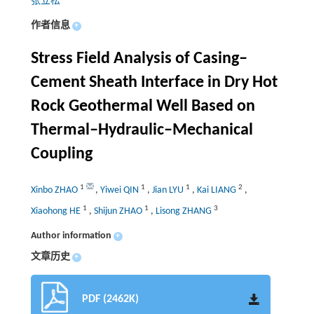
张立松
作者信息
+
Stress Field Analysis of Casing‒
Cement Sheath Interface in Dry Hot
Rock Geothermal Well Based on
Thermal‒Hydraulic‒Mechanical
Coupling
1
1
1
2
Xinbo ZHAO
,
Yiwei QIN
,
Jian LYU
,
Kai LIANG
,
1
1
3
Xiaohong HE
,
Shijun ZHAO
,
Lisong ZHANG
Author information
+
文章历史
+
PDF (2462K)