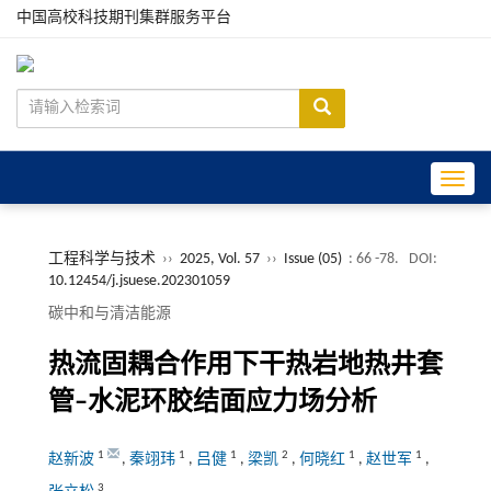
中国高校科技期刊集群服务平台
Toggle
工程科学与技术
››
2025, Vol. 57
››
Issue (05)
: 66 -78.
DOI:
10.12454/j.jsuese.202301059
碳中和与清洁能源
热流固耦合作用下干热岩地热井套
管
‒
水泥环胶结面应力场分析
1
1
1
2
1
1
赵新波
,
秦翊玮
,
吕健
,
梁凯
,
何晓红
,
赵世军
,
3