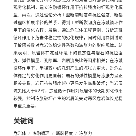
圆孔扩张理论分析冰的冻胀力作用对岩石内部微孔洞的细
观劣化机制，建立冻融循环作用下抗拉强度的细观劣化模
型；再次，通过理论分析Ⅰ型断裂韧度与抗拉强度、断裂
过程区扩展半径的关系，得到Ⅰ型断裂韧度在冻融循环作
用下的演化方程；最后，通过危岩体工程算例，分析冻融
循环作用下危岩体稳定性的劣化规律，同时利用算例讨论
了敏感参数对危岩体稳定性系数和冻胀力的影响规律。结
果表明：危岩体在冻融环境下的稳定性与岩石的抗拉强
度、弹性模量、孔隙率、岩屑流失比等因素相关；在冻融
循环作用下，半径较小的孔洞产生的冻胀力更大，对危岩
体稳定的劣化作用更显著；岩石的弹性模量与冻胀力呈正
相关关系，岩石抗拉强度越小更易发生冻胀破坏；当岩屑
流失比大于0.8时，冻融循环作用对危岩体的长期劣化作用
较强，控制冻胀破坏产生的岩屑流失对寒区危岩体长期稳
定至关重要。
关键词
危岩体
/
冻融循环
/
断裂韧度
/
冻胀力