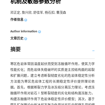
机制及敏感参数分析
邓正定, 詹兴欣, 舒佳军, 杨石扣, 曹茂森
作者信息
+
Author information
+
文章历史
+
摘要
寒区危岩体常因温度起伏而受到冻融循环作用，使其力学
性能劣化；而危岩体失稳破坏的实质是主控结构面的起裂
和扩展问题，建立考虑断裂韧度劣化的危岩体稳定性分析
方法能为寒区危岩体工程的长期稳定性评价提供理论依
据。首先，根据断裂力学及冰冻结分离压力理论，考虑冻
融循环作用对岩石Ⅰ型断裂韧度的劣化和结构面冻胀力，
构建冻融循环作用下危岩体稳定性评价模型；其次，基于