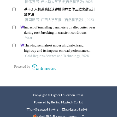
Copyright © Higher Education Press.
Powered by Beijing Magtech Co. Ltd
京ICP备12020869号-1
京ICP备150856号