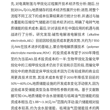
先,对电离制氢与甲烷化过程展开技术经济性分析;随后,分
别对CH
与CO
地质储存的技术经济性展开分析;进而,将整个
4
2
流程不同工况下的成本估算结果进行统计分析,并通过与抽
水蓄能和压缩空气储能进行技术经济对比,明确了电转气地
质储能的技术成本;最后,针对该技术在中国应用的机遇与挑
战进行了分析。研究发现:碱性电解液电解技术（alkaline
electrolysis,AEL）目前因较低投资成本更具优势,大约为7 850
元/kW;在技术进步的基础上,聚合物电解质膜技术（polymer
electrolyte membrane,PEM）的投资成本有望于2050年降低
至约为当前AEL技术投资成本的一半;生物甲烷化及催化甲
烷化中的三相甲烷化技术仍处于实验和示范阶段,而催化甲
烷化中的绝热固定床甲烷化技术因为已有较成熟的商业应
用更具技术优势,其技术成本有望于2050年降低至目前的
50%～60%;CH
地质储能设施的开发成本变化浮动很大,因为
4
这些成本受储能类型及各项特性参数的影响。基于文献数
据可知:CH
地质储能中含水层储能与枯竭油气田储能的投
4
3
资成本相当,在1.88～3.30元/m
范围内浮动;盐穴储能相对投
资成本较高,约为含水层储能、枯竭油气田储能技术的两