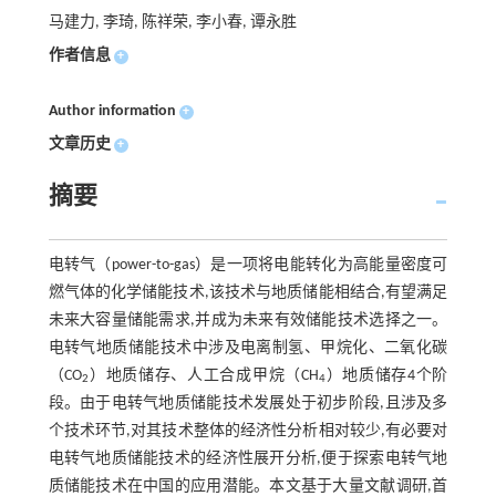
马建力, 李琦, 陈祥荣, 李小春, 谭永胜
作者信息
+
Author information
+
文章历史
+
摘要
电转气（power-to-gas）是一项将电能转化为高能量密度可
燃气体的化学储能技术,该技术与地质储能相结合,有望满足
未来大容量储能需求,并成为未来有效储能技术选择之一。
电转气地质储能技术中涉及电离制氢、甲烷化、二氧化碳
（CO
）地质储存、人工合成甲烷（CH
）地质储存4个阶
2
4
段。由于电转气地质储能技术发展处于初步阶段,且涉及多
个技术环节,对其技术整体的经济性分析相对较少,有必要对
电转气地质储能技术的经济性展开分析,便于探索电转气地
质储能技术在中国的应用潜能。本文基于大量文献调研,首