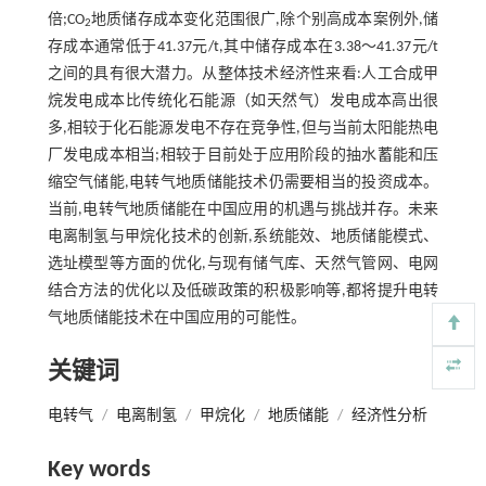
倍;CO
地质储存成本变化范围很广,除个别高成本案例外,储
2
存成本通常低于41.37元/t,其中储存成本在3.38～41.37元/t
之间的具有很大潜力。从整体技术经济性来看:人工合成甲
烷发电成本比传统化石能源（如天然气）发电成本高出很
多,相较于化石能源发电不存在竞争性,但与当前太阳能热电
厂发电成本相当;相较于目前处于应用阶段的抽水蓄能和压
缩空气储能,电转气地质储能技术仍需要相当的投资成本。
当前,电转气地质储能在中国应用的机遇与挑战并存。未来
电离制氢与甲烷化技术的创新,系统能效、地质储能模式、
选址模型等方面的优化,与现有储气库、天然气管网、电网
结合方法的优化以及低碳政策的积极影响等,都将提升电转
气地质储能技术在中国应用的可能性。
关键词
电转气
/
电离制氢
/
甲烷化
/
地质储能
/
经济性分析
Key words