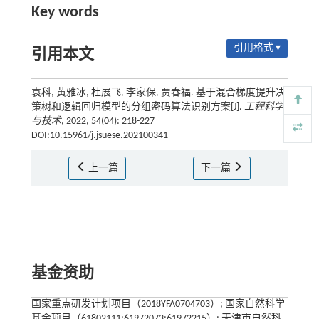
Key words
引用格式 ▾
引用本文
袁科, 黄雅冰, 杜展飞, 李家保, 贾春福. 基于混合梯度提升决
策树和逻辑回归模型的分组密码算法识别方案[J].
工程科学
与技术
, 2022, 54(04): 218-227
DOI:10.15961/j.jsuese.202100341
上一篇
下一篇
基金资助
国家重点研发计划项目（2018YFA0704703）; 国家自然科学
基金项目（61802111;61972073;61972215）; 天津市自然科