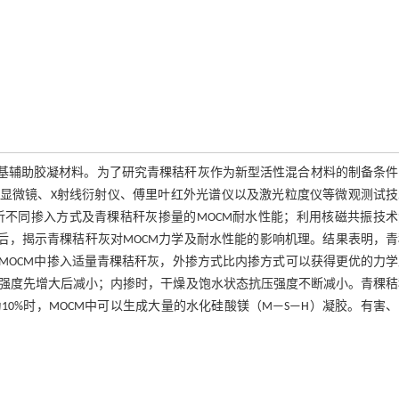
基辅助胶凝材料。为了研究青稞秸秆灰作为新型活性混合材料的制备条件
子显微镜、X射线衍射仪、傅里叶红外光谱仪以及激光粒度仪等微观测试技
不同掺入方式及青稞秸秆灰掺量的MOCM耐水性能；利用核磁共振技术
最后，揭示青稞秸秆灰对MOCM力学及耐水性能的影响机理。结果表明，
高。MOCM中掺入适量青稞秸秆灰，外掺方式比内掺方式可以获得更优的力
强度先增大后减小；内掺时，干燥及饱水状态抗压强度不断减小。青稞秸
10%时，MOCM中可以生成大量的水化硅酸镁（M—S—H）凝胶。有害