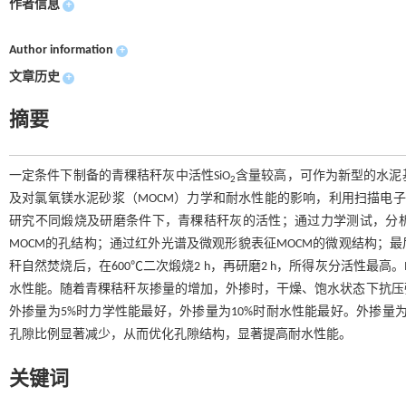
作者信息
+
Author information
+
文章历史
+
摘要
一定条件下制备的青稞秸秆灰中活性SiO
含量较高，可作为新型的水泥
2
及对氯氧镁水泥砂浆（MOCM）力学和耐水性能的影响，利用扫描电
研究不同煅烧及研磨条件下，青稞秸秆灰的活性；通过力学测试，分析
MOCM的孔结构；通过红外光谱及微观形貌表征MOCM的微观结构；
秆自然焚烧后，在600℃二次煅烧2 h，再研磨2 h，所得灰分活性最
水性能。随着青稞秸秆灰掺量的增加，外掺时，干燥、饱水状态下抗压
外掺量为5%时力学性能最好，外掺量为10%时耐水性能最好。外掺量为
孔隙比例显著减少，从而优化孔隙结构，显著提高耐水性能。
关键词