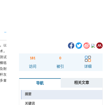
，以
术，
测试
181
0
青稞秸
访问
被引
详细
学及耐
秆灰
、多害
相关文章
导航
摘要
关键词