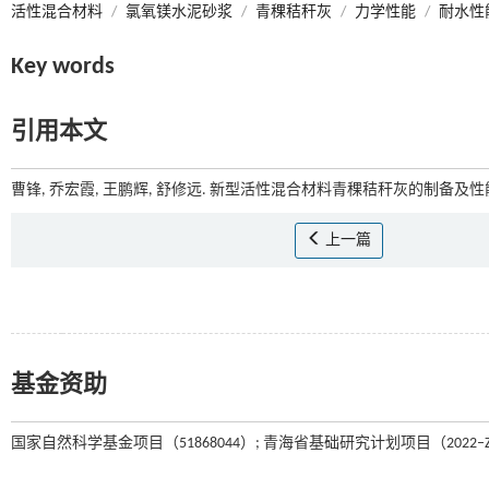
活性混合材料
/
氯氧镁水泥砂浆
/
青稞秸秆灰
/
力学性能
/
耐水性
Key words
引用本文
曹锋, 乔宏霞, 王鹏辉, 舒修远. 新型活性混合材料青稞秸秆灰的制备及性能[
上一篇
基金资助
国家自然科学基金项目（51868044）; 青海省基础研究计划项目（2022–ZJ