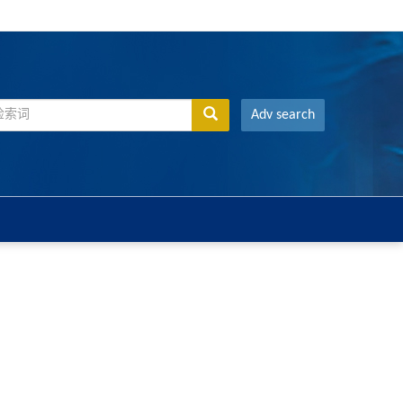
Adv search