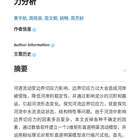
力分析
黄宇航, 周晓泉, 周文桐, 姚畅, 周芳龄
作者信息
+
Author information
+
文章历史
+
摘要
河道流动受边界切应力影响，边界切应力过大会造成河岸
被侵蚀，降低河岸的稳定性，并通过影响泥沙的沉积和搬
运，引起河流形态变化。探究河流边界切应力，就是探究
河流中水流流动状态、结构特性等问题。由于河流中影响
边界切应力的因素多且复杂，本文去掉各种不确定的因
素，通过数值软件建立一个2维矩形直道明渠流动模型，并
运用相似理论对矩形直道明渠模型进行缩尺试验。首先，