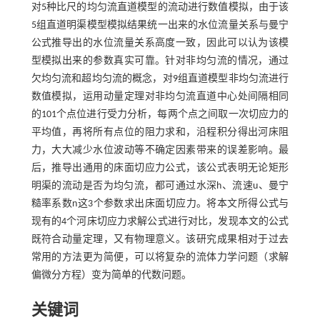
对5种比尺的均匀流直道模型的流动进行数值模拟，由于该
5组直道明渠模型模拟结果统一出来的水位流量关系与曼宁
公式推导出的水位流量关系高度一致，因此可以认为该模
型模拟出来的参数真实可靠。针对非均匀流的情况，通过
欠均匀流和超均匀流的概念，对9组直道模型非均匀流进行
数值模拟，运用动量定理对非均匀流直道中心处间隔相同
的101个点位进行受力分析，每两个点之间取一次切应力的
平均值，再将所有点位的阻力求和，沿程积分得出河床阻
力，大大减少水位波动等不确定因素带来的误差影响。最
后，推导出通用的床面切应力公式，该公式表明无论矩形
明渠的流动是否为均匀流，都可通过水深h、流速u、曼宁
糙率系数n这3个参数求出床面切应力。将本文所得公式与
现有的4个河床切应力求解公式进行对比，发现本文的公式
既符合动量定理，又有物理意义。该研究成果相对于过去
常用的方法更为简便，可以将复杂的流体力学问题（求解
偏微分方程）变为简单的代数问题。
关键词