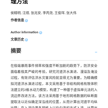
理方法
侯精明, 汪煜, 张兆安, 李丙尧, 王俊珲, 张大伟
作者信息
+
Author information
+
文章历史
+
摘要
在极端暴雨事件频率和强度不断加剧的趋势下，防洪安全
面临着极其严峻的考验，研究河道洪水演进、漫溢及淹没
过程，有效评估洪水灾害风险就显得尤为重要。为精确模
拟河道洪水演进过程，本文采用基于非结构网格有限体积
法建立的2维水动力模型，构建了一种基于虚拟单元法的入
流边界改进方法。该方法采用基于地形网格数据的纵断面
提取法以近似确定深泓线的位置，从而计算出河道平均纵