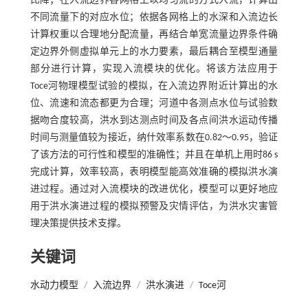
比降；在入流边界各网格上以均匀流的方式入流，计算出
不同流量下的对应水位；依据各网格上的水深和入流边长
计算权重以合理地分配流量，再结合单宽流量边界条件确
定边界外侧虚拟单元上的水力要素，最后耦合至模型通量
部分进行计算，实现入流模块的优化。将该方法应用于
Toce河物理模型试验的模拟，在入流边界附近计算出的水
位、流速和流态都更为合理；河道中各测点水位与试验数
据吻合度较高，洪水到达测点时间及各点间洪水运动传播
时间与测量值较为接近，纳什效率系数在0.82～0.95，验证
了该方法的可行性和模型的准确性；并且在单机上用时86 s
完成计算，效率较高，表明模型能高效准确的模拟洪水演
进过程。通过对入流模块的改进优化，模型可以更好地应
用于洪水演进过程的模拟预警及灾情评估，为洪水灾害管
理决策提供技术支撑。
关键词
水动力模型
/
入流边界
/
洪水演进
/
Toce河