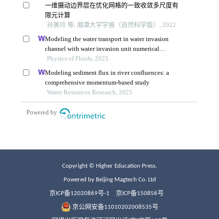
Copyright © Higher Education Press.
Powered by Beijing Magtech Co. Ltd
京ICP备12020869号-1
京ICP备150856号
京公网安备11010202008535号