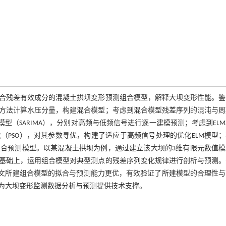
合残差有效成分的混凝土拱坝变形预测组合模型，解释大坝变形性能。鉴
方法计算水压分量，构建混合模型；考虑到混合模型残差序列的混沌与周
型（SARIMA），分别对高频与低频信号进行逐一建模预测；考虑到EL
PSO），对其参数寻优，构建了适应于高频信号处理的优化ELM模型
合预测模型。以某混凝土拱坝为例，通过建立该大坝的3维有限元数值模
型的基础上，运用组合模型对典型测点的残差序列变化规律进行剖析与预测
型，本文所建组合模型的拟合与预测能力更优，有效验证了所建模型的合理性
为大坝变形监测数据分析与预测提供技术支撑。