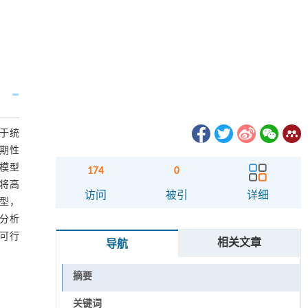
于统
期性
M模型
174
0
；将高
访问
被引
详细
型，
。分析
与可行
相关文章
导航
摘要
关键词