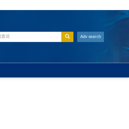
Adv search