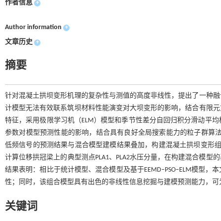
作者信息
+
Author information
+
文章历史
+
摘要
针对混凝土拱坝变形机理的复杂性与测值的高度非线性，提出了一种融
计模型无法有效联系筑坝材料性能演变对大坝变形的影响，结合有限元
特征，采用极限学习机（ELM）模型和季节性差分自回归积分滑动平均模
参数对模型预测性能的影响，结合具有良好全局搜索能力的粒子群算法（
低频信号的预测结果与混合模型建模结果叠加，构建混凝土拱坝变形组
计算位移拱冠梁上的典型测点PLA1、PLA2水压分量，在构建混合模
结果表明：相比于统计模型、混合模型及基于EEMD–PSO–ELM模
性；同时，该组合模型具有出色的非线性信息挖掘与建模预测能力，可
关键词