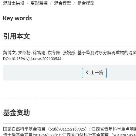
混凝土拱坝
/
变形监控
/
混合模型
/
组合模型
Key words
引用本文
魏博文, 罗绍杨, 徐富刚, 袁冬阳, 张婉彤. 基于监测时序分解再重构的混
DOI:10.15961/j.jsuese.202100544
上一篇
基金资助
国家自然科学基金项目（51869011;52169025）; 江西省青年科学重点项目（
博士后基金项目(2019M652281); 江西省自然科学基金项目（20192BAB21