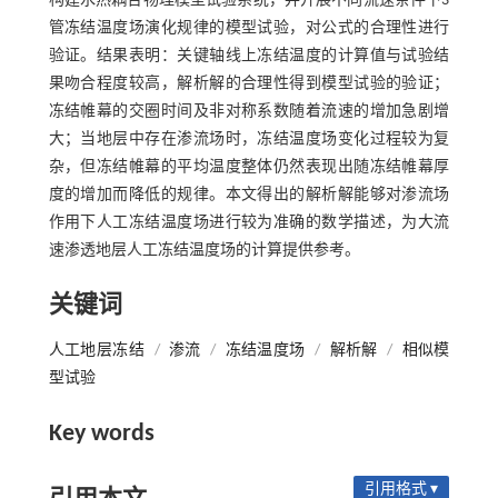
构建水热耦合物理模型试验系统，并开展不同流速条件下3
管冻结温度场演化规律的模型试验，对公式的合理性进行
验证。结果表明：关键轴线上冻结温度的计算值与试验结
果吻合程度较高，解析解的合理性得到模型试验的验证；
冻结帷幕的交圈时间及非对称系数随着流速的增加急剧增
大；当地层中存在渗流场时，冻结温度场变化过程较为复
杂，但冻结帷幕的平均温度整体仍然表现出随冻结帷幕厚
度的增加而降低的规律。本文得出的解析解能够对渗流场
作用下人工冻结温度场进行较为准确的数学描述，为大流
速渗透地层人工冻结温度场的计算提供参考。
关键词
人工地层冻结
/
渗流
/
冻结温度场
/
解析解
/
相似模
型试验
Key words
引用格式 ▾