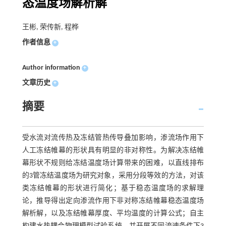
态温度场解析解
王彬, 荣传新, 程桦
作者信息
+
Author information
+
文章历史
+
摘要
受水流对流传热及冻结管热传导叠加影响，渗流场作用下
人工冻结帷幕的形状具有明显的非对称性。为解决冻结帷
幕形状不规则给冻结温度场计算带来的困难，以直线排布
的3管冻结温度场为研究对象，采用分段等效的方法，对该
类冻结帷幕的形状进行简化；基于稳态温度场的求解理
论，推导得出定向渗流作用下非对称冻结帷幕稳态温度场
解析解，以及冻结帷幕厚度、平均温度的计算公式；自主