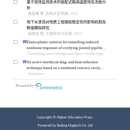
Copyright © Higher Education Press.
Powered by Beijing Magtech Co. Ltd