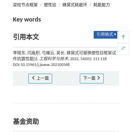
梁柱节点框架
/
塑性铰
/
蜂窝式耗能环
/
耗能能力
Key words
引用格式 ▾
引用本文
李晓东, 闫胤积, 弓耀云, 吴长. 蜂窝式可替换塑性铰框架试
件抗震性能[J].
工程科学与技术
, 2022, 54(05): 111-118
DOI:10.15961/j.jsuese.202100568
上一篇
下一篇
基金资助