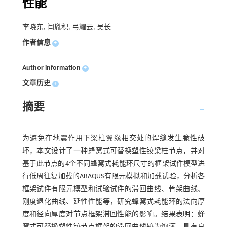
性能
李晓东, 闫胤积, 弓耀云, 吴长
作者信息
+
Author information
+
文章历史
+
摘要
为避免在地震作用下梁柱翼缘相交处的焊缝发生脆性破
坏，本文设计了一种蜂窝式可替换塑性铰梁柱节点，并对
基于此节点的4个不同蜂窝式耗能环尺寸的框架试件模型进
行低周往复加载的ABAQUS有限元模拟和加载试验，分析各
框架试件有限元模型和试验试件的滞回曲线、骨架曲线、
刚度退化曲线、延性性能等，研究蜂窝式耗能环的法向厚
度和径向厚度对节点框架滞回性能的影响。结果表明：蜂