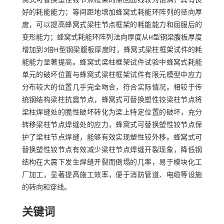
窝式可替换塑性铰节点框架的滞回曲线较为饱满，具有良
好的耗能能力；等间距地增加蜂窝式耗能环阵列的径向厚
度，可以提高蜂窝式梁柱节点框架的耗能能力和屈服后的
变形能力；蜂窝式耗能环阵列法向厚度从H型钢梁腹板厚度
增加到3倍H型钢梁腹板厚度时，蜂窝式梁柱框架试件的耗
能能力显著提高。蜂窝式梁柱框架试件试验中蜂窝式耗能
单元的破坏位置与蜂窝式梁柱框架试件有限元模型中应力
分布较大的位置几乎完全吻合，符合实际情况。相较于传
统钢结构梁柱抗震节点，蜂窝式可替换塑性铰梁柱节点将
梁柱焊缝处的脆性破坏转化为梁上特定位置的破坏，充分
转移梁柱节点焊缝处的应力，蜂窝式可替换塑性铰节点保
护了梁柱节点焊缝，能够有效实现塑性铰外移。蜂窝式可
替换塑性铰节点有效减少梁柱节点焊缝开裂现象，降低钢
结构在大震下发生焊缝开裂而倒塌的几率，易于模块化工
厂加工，显著提高施工效率，便于消防管道、电缆等设施
的转向和穿线。
关键词